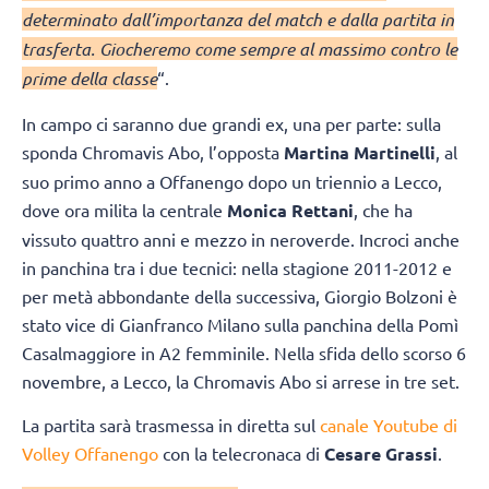
determinato dall’importanza del match e dalla partita in
trasferta. Giocheremo come sempre al massimo contro le
prime della classe
“.
In campo ci saranno due grandi ex, una per parte: sulla
sponda Chromavis Abo, l’opposta
Martina Martinelli
, al
suo primo anno a Offanengo dopo un triennio a Lecco,
dove ora milita la centrale
Monica Rettani
, che ha
vissuto quattro anni e mezzo in neroverde. Incroci anche
in panchina tra i due tecnici: nella stagione 2011-2012 e
per metà abbondante della successiva, Giorgio Bolzoni è
stato vice di Gianfranco Milano sulla panchina della Pomì
Casalmaggiore in A2 femminile. Nella sfida dello scorso 6
novembre, a Lecco, la Chromavis Abo si arrese in tre set.
La partita sarà trasmessa in diretta sul
canale Youtube di
Volley Offanengo
con la telecronaca di
Cesare Grassi
.