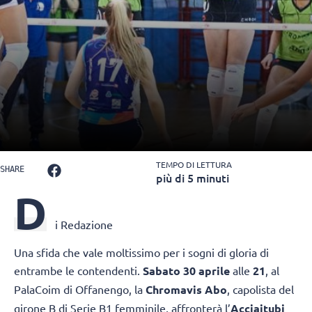
TEMPO DI LETTURA
SHARE
più di 5 minuti
D
i Redazione
Una sfida che vale moltissimo per i sogni di gloria di
entrambe le contendenti.
Sabato 30 aprile
alle
21
, al
PalaCoim di Offanengo, la
Chromavis Abo
, capolista del
girone B di Serie B1 femminile, affronterà l’
Acciaitubi