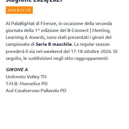
Serie B / C / D
Al PalaBigMat di Firenze, in occasione della seconda
giornata della 1^ edizione del B-Connect | Meeting,
Learning & Awards, sono stati presentati i gironi del
campionato di
Serie B maschile
. La regular season
prenderà il via nel weekend del 17-18 ottobre 2026. Di
seguito, le suddivisioni negli otto raggruppamenti:
GIRONE A
Unitrento Volley TN
T.M.B. Monselice PD
Asd Casalserugo Pallavolo PD
Btm & Lametris Massanzago PD
S.S.C.D. Pallavolo Padova Srl
Volley Treviso TV
Olympo TV
Asd Volley Lions Clodia Boys