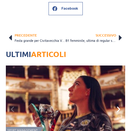
Facebook
PRECEDENTE
SUCCESSIVO
Festa grande per Civitavecchia Volley, promosso in Serie D con zero sconfitte
B1 femminile, ultima di regular season contro Ostiano per l’Emilbronzo 2000 Montale
ULTIMI
ARTICOLI
VOLLEY MERCATO