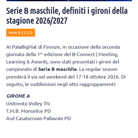
Serie B maschile, definiti i gironi della
stagione 2026/2027
Serie B / C / D
Al PalaBigMat di Firenze, in occasione della seconda
giornata della 1^ edizione del B-Connect | Meeting,
Learning & Awards, sono stati presentati i gironi del
campionato di
Serie B maschile
. La regular season
prenderà il via nel weekend del 17-18 ottobre 2026. Di
seguito, le suddivisioni negli otto raggruppamenti:
GIRONE A
Unitrento Volley TN
T.M.B. Monselice PD
Asd Casalserugo Pallavolo PD
Btm & Lametris Massanzago PD
S.S.C.D. Pallavolo Padova Srl