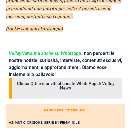
promozione. Sarà un play off molto duro. Affrontiamolo
pensando ad una partita per volta. Concentrazione
massima, pertanto, su Legnano”.
(fonte: comunicato stampa)
VolleyNews.it è anche su Whatsapp
: non perderti le
nostre notizie, curiosità, interviste, contenuti esclusivi,
aggiornamenti e approfondimenti. Diamo voce
insieme alla pallavolo!
Clicca QUI e iscriviti al canale WhatsApp di Volley
News
ARGOMENTI CORRELATI
AZIMUT GIORGIONE
,
SERIE B1 FEMMINILE