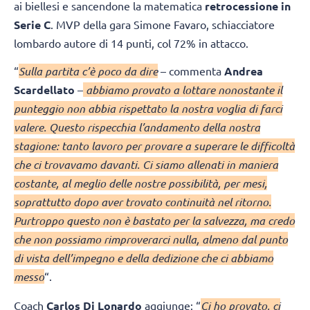
ai biellesi e sancendone la matematica
retrocessione in
Serie C
. MVP della gara Simone Favaro, schiacciatore
lombardo autore di 14 punti, col 72% in attacco.
“
Sulla partita c’è poco da dire
– commenta
Andrea
Scardellato
–
abbiamo provato a lottare nonostante il
punteggio non abbia rispettato la nostra voglia di farci
valere. Questo rispecchia l’andamento della nostra
stagione: tanto lavoro per provare a superare le difficoltà
che ci trovavamo davanti. Ci siamo allenati in maniera
costante, al meglio delle nostre possibilità, per mesi,
soprattutto dopo aver trovato continuità nel ritorno.
Purtroppo questo non è bastato per la salvezza, ma credo
che non possiamo rimproverarci nulla, almeno dal punto
di vista dell’impegno e della dedizione che ci abbiamo
messo
“.
Coach
Carlos Di Lonardo
aggiunge: “
Ci ho provato, ci