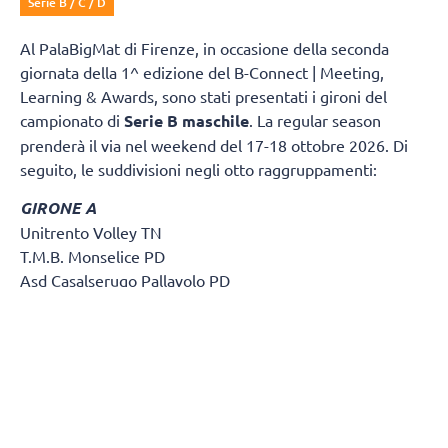
Serie B / C / D
Al PalaBigMat di Firenze, in occasione della seconda
giornata della 1^ edizione del B-Connect | Meeting,
Learning & Awards, sono stati presentati i gironi del
campionato di
Serie B maschile
. La regular season
prenderà il via nel weekend del 17-18 ottobre 2026. Di
seguito, le suddivisioni negli otto raggruppamenti:
GIRONE A
Unitrento Volley TN
T.M.B. Monselice PD
Asd Casalserugo Pallavolo PD
Btm & Lametris Massanzago PD
S.S.C.D. Pallavolo Padova Srl
Volley Treviso TV
Olympo TV
Asd Volley Lions Clodia Boys
A.S.D. Olimpia
Polisportiva Cornedo A.D.