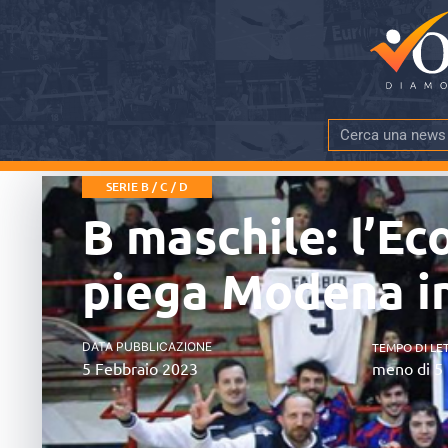
SERIE B / C / D
B maschile: l’Ec
piega Modena in
DATA PUBBLICAZIONE
TEMPO DI LE
5 Febbraio 2023
meno di 5 