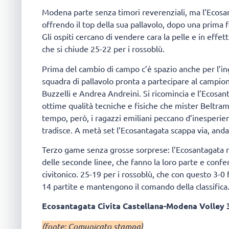
Modena parte senza timori reverenziali, ma l’Ecosa
offrendo il top della sua pallavolo, dopo una prima f
Gli ospiti cercano di vendere cara la pelle e in effett
che si chiude 25-22 per i rossoblù.
Prima del cambio di campo c’è spazio anche per l’ing
squadra di pallavolo pronta a partecipare al campio
Buzzelli e Andrea Andreini. Si ricomincia e l’Ecosan
ottime qualità tecniche e fisiche che mister Beltra
tempo, però, i ragazzi emiliani peccano d’inesperie
tradisce. A metà set l’Ecosantagata scappa via, and
Terzo game senza grosse sorprese: l’Ecosantagata m
delle seconde linee, che fanno la loro parte e conf
civitonico. 25-19 per i rossoblù, che con questo 3-0
14 partite e mantengono il comando della classifica
Ecosantagata Civita Castellana-Modena Volley 
(fonte: Comunicato stampa)