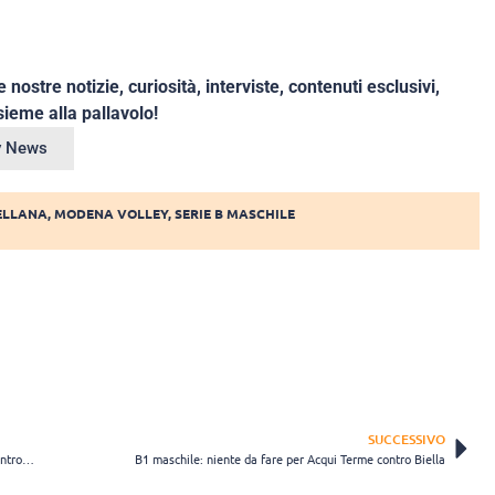
e nostre notizie, curiosità, interviste, contenuti esclusivi,
ieme alla pallavolo!
ey News
ELLANA
,
MODENA VOLLEY
,
SERIE B MASCHILE
SUCCESSIVO
B maschile: Il Volley Parella Torino non abbassa la guardia e vince contro Albisola
B1 maschile: niente da fare per Acqui Terme contro Biella