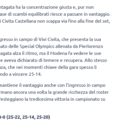
ntagata ha la concentrazione giusta e, pur non
ase di scambi equilibrati riesce a passare in vantaggio.
i Civita Castellana non scappa via fino alla fine del set,
resso in campo di Vivi Civita, che presenta la sua
nato delle Special Olympics allenata da Pierlorenzo
tagata alza il ritmo, ma il Modena fa vedere le sue
me aveva dichiarato di temere e recupera. Allo stesso
nza, che nei momenti chiave della gara spesso li
ando a vincere 25-14.
antiene il vantaggio anche con l’ingresso in campo
ermano ancora una volta la grande ricchezza del roster
 festeggiano la tredicesima vittoria in campionato su
.
3-0
(25-22, 25-14, 25-20)