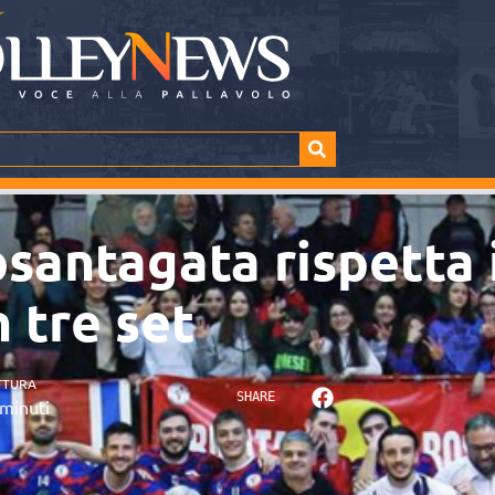
osantagata rispetta 
 tre set
TTURA
SHARE
minuti