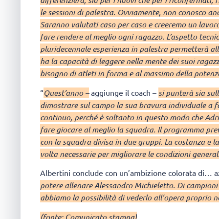
le sessioni di palestra. Ovviamente, non conosco anco
Saranno valutati caso per caso e creeremo un lavoro
fare rendere al meglio ogni ragazzo. L’aspetto tecni
pluridecennale esperienza in palestra permetterà al
ha la capacità di leggere nella mente dei suoi ragazzi
bisogno di atleti in forma e al massimo della potenza
“
Quest’anno –
aggiunge il coach –
si punterà sia su
dimostrare sul campo la sua bravura individuale a fa
continuo, perché è soltanto in questo modo che Adri
fare giocare al meglio la squadra. Il programma prev
con la squadra divisa in due gruppi. La costanza e la
volta necessarie per migliorare le condizioni general
Albertini conclude con un’ambizione colorata di… a
potere allenare Alessandro Michieletto. Di campioni
abbiamo la possibilità di vederlo all’opera proprio n
(fonte: Comunicato stampa)