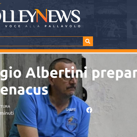
gio Albertini prepara
Benacus
TTURA
SHARE
minuti