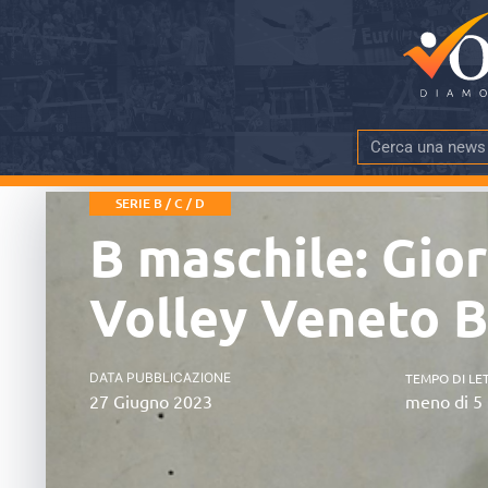
SERIE B / C / D
B maschile: Gior
Volley Veneto 
DATA PUBBLICAZIONE
TEMPO DI LE
27 Giugno 2023
meno di 5 