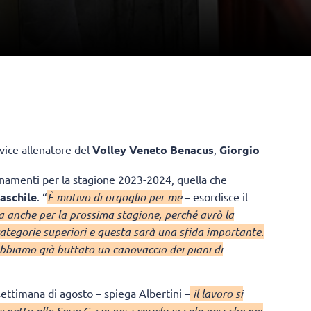
vice allenatore del
Volley Veneto Benacus
,
Giorgio
enamenti per la stagione 2023-2024, quella che
aschile
. “
È motivo di orgoglio per me
– esordisce il
ma anche per la prossima stagione, perché avrò la
 categorie superiori e questa sarà una sfida importante.
abbiamo già buttato un canovaccio dei piani di
ettimana di agosto – spiega Albertini –
il lavoro si
ispetto alla Serie C, sia per i carichi in sala pesi che per