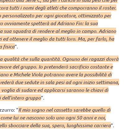
ra tutti i nomi degli atleti che comporranno il roster.
 personalizzato per ogni giocatore, ottimizzato per
co ovviamente spetterà ad Adriano Fin: la sua
la sua squadra di rendere al meglio in campo. Adriano
 ed ottenere il meglio da tutti loro. Ma, per farlo, ha
 fisica
“.
lla qualità che sulla quantità. Ognuno dei ragazzi dovrà
vore del gruppo. Io pretenderò sacrificio costante e
ano e Michele Viola potranno avere la possibilità di
ederà due sedute in sala pesi ad ogni inizio settimana,
 voglia di sudare ed applicarsi saranno le chiavi di
i dell’intero gruppo
“.
zzurro: “
Il mio sogno nel cassetto sarebbe quello di
 come lui ne nascono solo uno ogni 50 anni e noi,
ello sbocciare della sua, spero, lunghissima carriera
“.