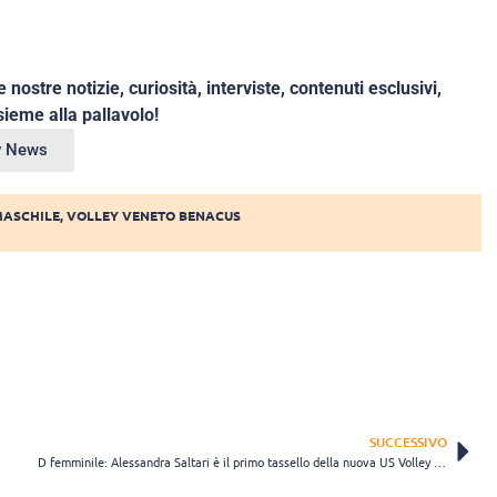
e nostre notizie, curiosità, interviste, contenuti esclusivi,
ieme alla pallavolo!
ey News
MASCHILE
,
VOLLEY VENETO BENACUS
SUCCESSIVO
D femminile: Alessandra Saltari è il primo tassello della nuova US Volley ’79