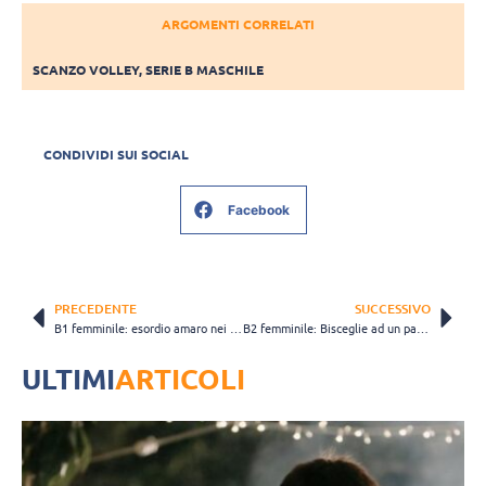
ARGOMENTI CORRELATI
SCANZO VOLLEY
,
SERIE B MASCHILE
CONDIVIDI SUI SOCIAL
Facebook
PRECEDENTE
SUCCESSIVO
B1 femminile: esordio amaro nei play off per Giorgione, Legnano passa 3-1
B2 femminile: Bisceglie ad un passo dal sogno, Modica travolta in gara 1
ULTIMI
ARTICOLI