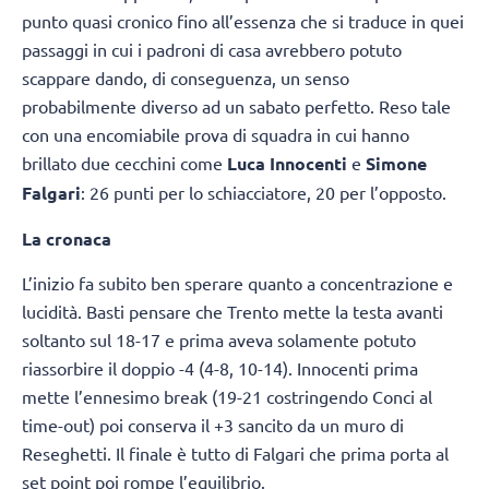
punto quasi cronico fino all’essenza che si traduce in quei
passaggi in cui i padroni di casa avrebbero potuto
scappare dando, di conseguenza, un senso
probabilmente diverso ad un sabato perfetto. Reso tale
con una encomiabile prova di squadra in cui hanno
brillato due cecchini come
Luca Innocenti
e
Simone
Falgari
: 26 punti per lo schiacciatore, 20 per l’opposto.
La cronaca
L’inizio fa subito ben sperare quanto a concentrazione e
lucidità. Basti pensare che Trento mette la testa avanti
soltanto sul 18-17 e prima aveva solamente potuto
riassorbire il doppio -4 (4-8, 10-14). Innocenti prima
mette l’ennesimo break (19-21 costringendo Conci al
time-out) poi conserva il +3 sancito da un muro di
Reseghetti. Il finale è tutto di Falgari che prima porta al
set point poi rompe l’equilibrio.