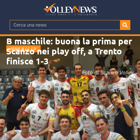
B maschile: buona la prima per
Scanzo nei play off, a Trento
SERIE B / C / D
finisce 1-3
Foto di Scanzo Volley