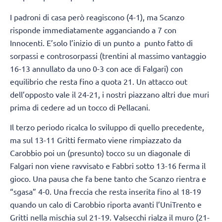
I padroni di casa però reagiscono (4-1), ma Scanzo
risponde immediatamente agganciando a 7 con
Innocenti. E’solo l’inizio di un punto a punto fatto di
sorpassi e controsorpassi (trentini al massimo vantaggio
16-13 annullato da uno 0-3 con ace di Falgari) con
equilibrio che resta fino a quota 21. Un attacco out
dell’opposto vale il 24-21, i nostri piazzano altri due muri
prima di cedere ad un tocco di Pellacani.
Il terzo periodo ricalca lo sviluppo di quello precedente,
ma sul 13-11 Gritti fermato viene rimpiazzato da
Carobbio poi un (presunto) tocco su un diagonale di
Falgari non viene ravvisato e Fabbri sotto 13-16 ferma il
gioco. Una pausa che fa bene tanto che Scanzo rientra e
“sgasa” 4-0. Una freccia che resta inserita fino al 18-19
quando un calo di Carobbio riporta avanti l’UniTrento e
Gritti nella mischia sul 21-19. Valsecchi rialza il muro (21-