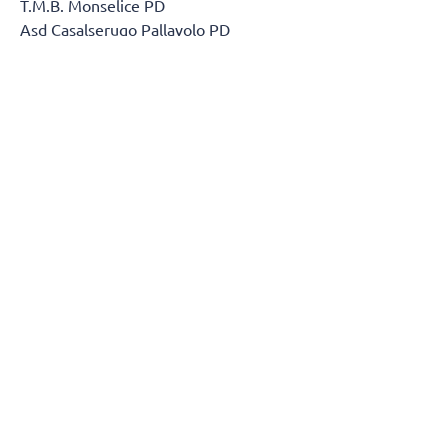
T.M.B. Monselice PD
Asd Casalserugo Pallavolo PD
Btm & Lametris Massanzago PD
S.S.C.D. Pallavolo Padova Srl
Volley Treviso TV
Olympo TV
Asd Volley Lions Clodia Boys
A.S.D. Olimpia
Polisportiva Cornedo A.D.
Bassano Volley A.S.D. VI
Sol Lucernari VI
A.S.D. Libertas
GIRONE B
Scanzorosciate Volley
Pol. Oratorio Grassobbio
Volley Montichiari S.S.D. A R.L.
Res Volley A.S.D. CO
Vero Volley Monza MB