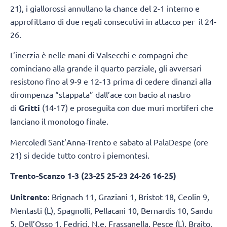
21), i giallorossi annullano la chance del 2-1 interno e
approfittano di due regali consecutivi in attacco per il 24-
26.
L’inerzia è nelle mani di Valsecchi e compagni che
cominciano alla grande il quarto parziale, gli avversari
resistono fino al 9-9 e 12-13 prima di cedere dinanzi alla
dirompenza “stappata” dall’ace con bacio al nastro
di
Gritti
(14-17) e proseguita con due muri mortiferi che
lanciano il monologo finale.
Mercoledì Sant’Anna-Trento e sabato al PalaDespe (ore
21) si decide tutto contro i piemontesi.
Trento-Scanzo 1-3 (23-25 25-23 24-26 16-25)
Unitrento
: Brignach 11, Graziani 1, Bristot 18, Ceolin 9,
Mentasti (L), Spagnolli, Pellacani 10, Bernardis 10, Sandu
5, Dell’Osso 1, Fedrici. N.e. Frassanella, Pesce (L), Braito.