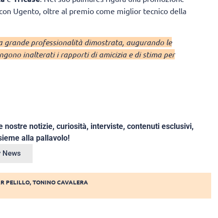
con Ugento, oltre al premio come miglior tecnico della
la grande professionalità dimostrata, augurando le
ngono inalterati i rapporti di amicizia e di stima per
e nostre notizie, curiosità, interviste, contenuti esclusivi,
ieme alla pallavolo!
ey News
R PELILLO
,
TONINO CAVALERA