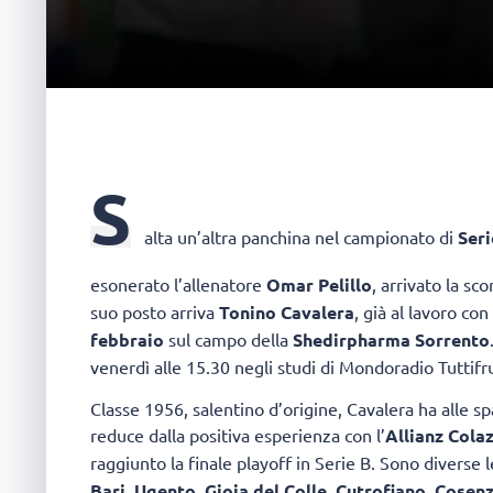
S
alta un’altra panchina nel campionato di
Ser
esonerato l’allenatore
Omar Pelillo
, arrivato la sc
suo posto arriva
Tonino Cavalera
, già al lavoro co
febbraio
sul campo della
Shedirpharma Sorrento
venerdì alle 15.30 negli studi di Mondoradio Tuttifru
Classe 1956, salentino d’origine, Cavalera ha alle sp
reduce dalla positiva esperienza con l’
Allianz Cola
raggiunto la finale playoff in Serie B. Sono diverse l
Bari
,
Ugento
,
Gioia del Colle
,
Cutrofiano
,
Cosen