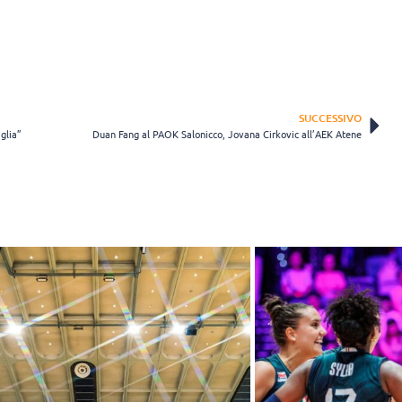
SUCCESSIVO
glia”
Duan Fang al PAOK Salonicco, Jovana Cirkovic all’AEK Atene