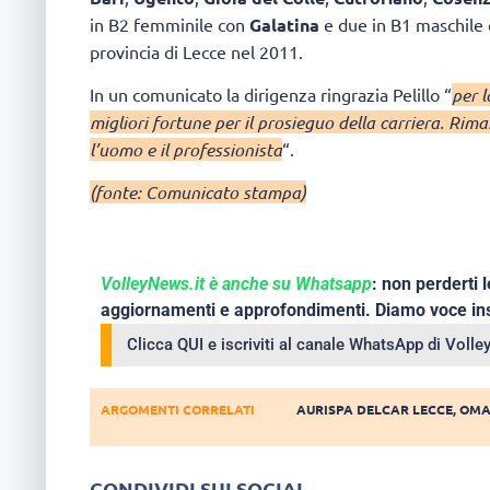
in B2 femminile con
Galatina
e due in B1 maschile 
provincia di Lecce nel 2011.
In un comunicato la dirigenza ringrazia Pelillo “
per 
migliori fortune per il prosieguo della carriera. Rima
l’uomo e il professionista
“.
(fonte: Comunicato stampa)
VolleyNews.it è anche su Whatsapp
: non perderti l
aggiornamenti e approfondimenti. Diamo voce ins
Clicca QUI e iscriviti al canale WhatsApp di Voll
ARGOMENTI CORRELATI
AURISPA DELCAR LECCE
,
OMA
CONDIVIDI SUI SOCIAL