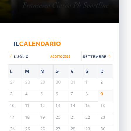
IL
CALENDARIO
AGOSTO 2026
LUGLIO
SETTEMBRE
L
M
M
G
V
S
D
27
28
29
30
31
1
2
3
4
5
6
7
8
9
10
11
12
13
14
15
16
17
18
19
20
21
22
23
24
25
26
27
28
29
30