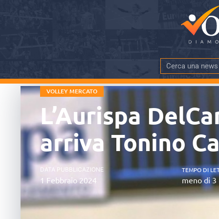
VOLLEY MERCATO
L’Aurispa DelCa
arriva Tonino C
DATA PUBBLICAZIONE
TEMPO DI LE
1 Febbraio 2024
meno di 3 