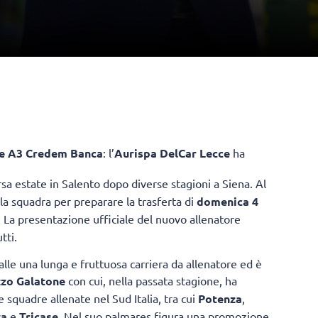
ie A3 Credem Banca
: l’
Aurispa DelCar Lecce
ha
orsa estate in Salento dopo diverse stagioni a Siena. Al
n la squadra per preparare la trasferta di
domenica 4
. La presentazione ufficiale del nuovo allenatore
tti.
alle una lunga e fruttuosa carriera da allenatore ed è
zzo Galatone
con cui, nella passata stagione, ha
e squadre allenate nel Sud Italia, tra cui
Potenza
,
za
e
Tricase
. Nel suo palmares figura una promozione