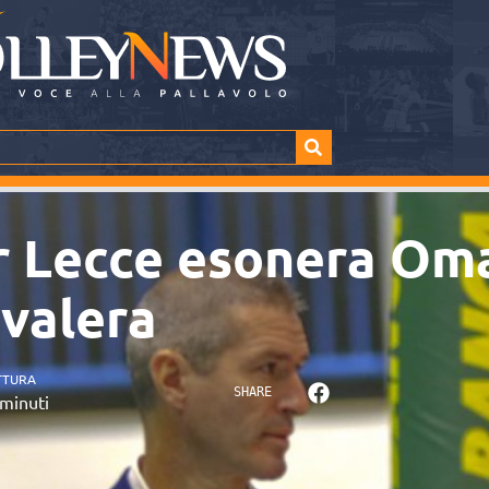
r Lecce esonera Omar
avalera
TTURA
SHARE
minuti