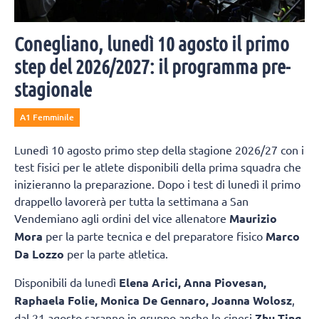
Conegliano, lunedì 10 agosto il primo
step del 2026/2027: il programma pre-
stagionale
A1 Femminile
Lunedì 10 agosto primo step della stagione 2026/27 con i
test fisici per le atlete disponibili della prima squadra che
inizieranno la preparazione. Dopo i test di lunedì il primo
drappello lavorerà per tutta la settimana a San
Vendemiano agli ordini del vice allenatore
Maurizio
Mora
per la parte tecnica e del preparatore fisico
Marco
Da Lozzo
per la parte atletica.
Disponibili da lunedì
Elena Arici, Anna Piovesan,
Raphaela Folie, Monica De Gennaro, Joanna Wolosz
,
dal 21 agosto saranno in gruppo anche le cinesi
Zhu Ting