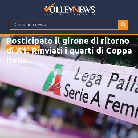
Posticipato il girone di ritorno
di A1. Rinviati i quarti di Coppa
A1 FEMMINILE
Italia
Foto LVF