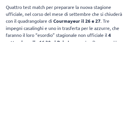
Quattro test match per preparare la nuova stagione
ufficiale, nel corso del mese di settembre che si chiuderà
con il quadrangolare di
Courmayeur il 26 e 27
. Tre
impegni casalinghi e uno in trasferta per le azzurre, che
faranno il loro “esordio” stagionale non ufficiale il
4
settembre alle 16.30 al Pala Igor
contro Bergamo. Una
settimana più tardi, l’
11 settembre
, appuntamento
ancora al Pala Igor, alle 14.00, per un’altra sfida “classica”,
con Busto Arsizio. Il 15 settembre alle 16, sempre al Pala
Igor, le azzurre riceveranno Cuneo mentre il 19 si
chiuderà la prima fase del precampionato con
l’amichevole della
Opiquad Arena di Monza contro il
Vero Volley
alle 15.30.