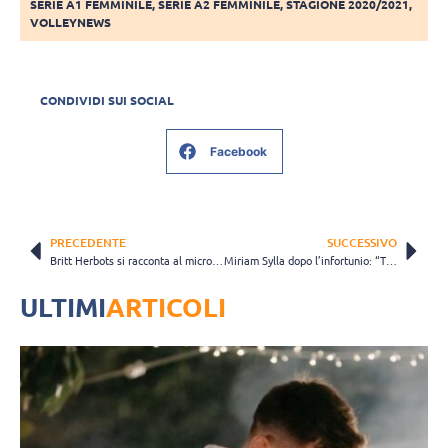
SERIE A1 FEMMINILE
,
SERIE A2 FEMMINILE
,
STAGIONE 2020/2021
,
VOLLEYNEWS
CONDIVIDI SUI SOCIAL
Facebook
PRECEDENTE
SUCCESSIVO
Britt Herbots si racconta al microfono di Ciara Michel… e pensa già alla Turchia
Miriam Sylla dopo l’infortunio: “Trasformo la rabbia in forza”
ULTIMI
ARTICOLI