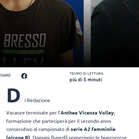
TEMPO DI LETTURA
SHARE
più di 5 minuti
D
i Redazione
Vacanze terminate per l’
Anthea Vicenza Volley
,
formazione che parteciperà per il secondo anno
consecutivo al campionato di
serie A2 femminile
(girone B)
. Domani (lunedì) pomeriggio le biancorosse