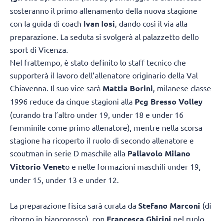
sosteranno il primo allenamento della nuova stagione
con la guida di coach
Ivan Iosi
, dando così il via alla
preparazione. La seduta si svolgerà al palazzetto dello
sport di Vicenza.
Nel frattempo, è stato definito lo staff tecnico che
supporterà il lavoro dell’allenatore originario della Val
Chiavenna. Il suo vice sarà
Mattia Borini
, milanese classe
1996 reduce da cinque stagioni alla
Pcg Bresso Volley
(curando tra l’altro under 19, under 18 e under 16
femminile come primo allenatore), mentre nella scorsa
stagione ha ricoperto il ruolo di secondo allenatore e
scoutman in serie D maschile alla
Pallavolo Milano
Vittorio Venet
o e nelle formazioni maschili under 19,
under 15, under 13 e under 12.
La preparazione fisica sarà curata da
Stefano Marconi
(di
ritorno in biancorosso), con
Francesca Ghirini
nel ruolo