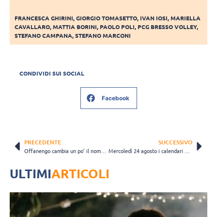
FRANCESCA GHIRINI
,
GIORGIO TOMASETTO
,
IVAN IOSI
,
MARIELLA
CAVALLARO
,
MATTIA BORINI
,
PAOLO POLI
,
PCG BRESSO VOLLEY
,
STEFANO CAMPANA
,
STEFANO MARCONI
CONDIVIDI SUI SOCIAL
Facebook
PRECEDENTE
SUCCESSIVO
Offanengo cambia un po’ il nome, ora c’è anche “Eco DB”
Mercoledì 24 agosto i calendari dei due gironi di A2 Femminile
ULTIMI
ARTICOLI