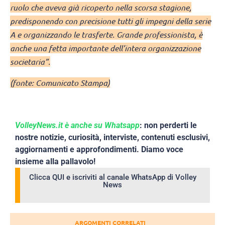
ruolo che aveva già ricoperto nella scorsa stagione,
predisponendo con precisione tutti gli impegni della serie
A e organizzando le trasferte. Grande professionista, è
anche una fetta importante dell’intera organizzazione
societaria”.
(fonte: Comunicato Stampa)
VolleyNews.it è anche su Whatsapp
: non perderti le
nostre notizie, curiosità, interviste, contenuti esclusivi,
aggiornamenti e approfondimenti. Diamo voce
insieme alla pallavolo!
Clicca QUI e iscriviti al canale WhatsApp di Volley
News
ARGOMENTI CORRELATI