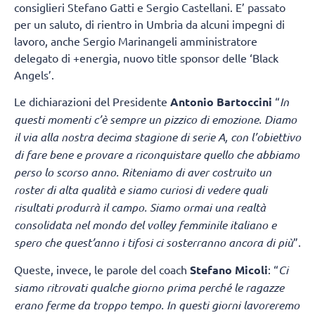
consiglieri Stefano Gatti e Sergio Castellani. E’ passato
per un saluto, di rientro in Umbria da alcuni impegni di
lavoro, anche Sergio Marinangeli amministratore
delegato di +energia, nuovo title sponsor delle ‘Black
Angels’.
Le dichiarazioni del Presidente
Antonio Bartoccini
“
In
questi momenti c’è sempre un pizzico di emozione. Diamo
il via alla nostra decima stagione di serie A, con l’obiettivo
di fare bene e provare a riconquistare quello che abbiamo
perso lo scorso anno. Riteniamo di aver costruito un
roster di alta qualità e siamo curiosi di vedere quali
risultati produrrà il campo. Siamo ormai una realtà
consolidata nel mondo del volley femminile italiano e
spero che quest’anno i tifosi ci sosterranno ancora di più
”.
Queste, invece, le parole del coach
Stefano Micoli
: “
Ci
siamo ritrovati qualche giorno prima perché le ragazze
erano ferme da troppo tempo. In questi giorni lavoreremo