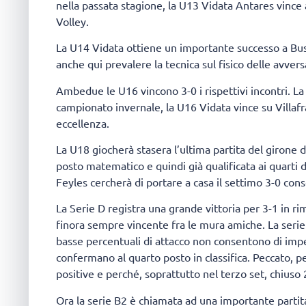
nella passata stagione, la U13 Vidata Antares vince
Volley.
La U14 Vidata ottiene un importante successo a Bus
anche qui prevalere la tecnica sul fisico delle avvers
Ambedue le U16 vincono 3-0 i rispettivi incontri. La
campionato invernale, la U16 Vidata vince su Villafr
eccellenza.
La U18 giocherà stasera l’ultima partita del giron
posto matematico e quindi già qualificata ai quarti d
Feyles cercherà di portare a casa il settimo 3-0 cons
La Serie D registra una grande vittoria per 3-1 in rim
finora sempre vincente fra le mura amiche. La serie
basse percentuali di attacco non consentono di impen
confermano al quarto posto in classifica. Peccato, 
positive e perché, soprattutto nel terzo set, chiuso 
Ora la serie B2 è chiamata ad una importante partita