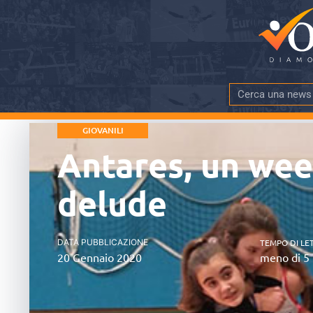
GIOVANILI
Antares, un wee
delude
DATA PUBBLICAZIONE
TEMPO DI LE
20 Gennaio 2020
meno di 5 