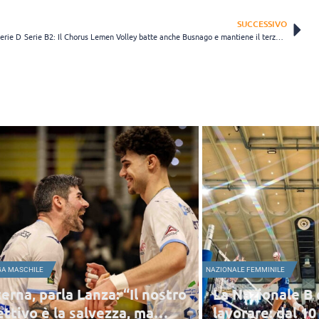
SUCCESSIVO
Serie D
Serie B2: Il Chorus Lemen Volley batte anche Busnago e mantiene il terzo posto
NAZIONALE FEMMINILE
 “Il nostro
La Nazionale B continua a
za, ma
lavorare: dal 10 al 14 sarà a