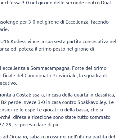
 anch’essa 3-0 nel girone delle seconde contro Dual
solengo per 3-0 nel girone di Eccellenza, facendo
arie.
 U16 Kodess vince la sua sesta partita consecutiva nel
anca ed ipoteca il primo posto nel girone di
e di eccellenza a Sommacampagna. Forte del primo
i finale del Campionato Provinciale, la squadra di
ecutivo.
onta a Costabissara, in casa della quarta in classifica,
 B2 perde invece 3-0 in casa contro Spakkavolley. Le
sierire le esperte giocatrici della bassa, che si
perché difesa e ricezione sono state tutto sommato
27-29, si poteva dare di più.
 ad Orgiano, sabato prossimo, nell’ultima partita del