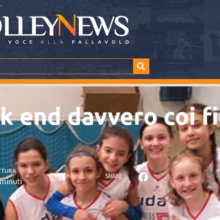
k end davvero coi fi
TTURA
SHARE
minuti