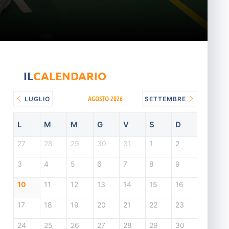
IL
CALENDARIO
AGOSTO 2026
LUGLIO
SETTEMBRE
L
M
M
G
V
S
D
27
28
29
30
31
1
2
3
4
5
6
7
8
9
10
11
12
13
14
15
16
17
18
19
20
21
22
23
24
25
26
27
28
29
30