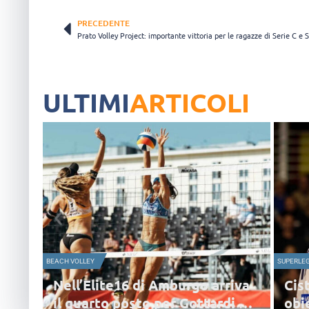
PRECEDENTE
Prato Volley Project: importante vittoria per le ragazze di Serie C e 
ULTIMI
ARTICOLI
SUPERLEGA MASCHILE
e16 di Amburgo arriva
Cisterna, parla Lanza:
 posto per Gottardi e
obiettivo è la salvez