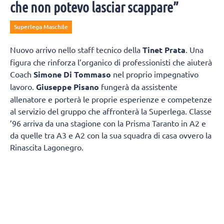
che non potevo lasciar scappare”
Superlega Maschile
Nuovo arrivo nello staff tecnico della
Tinet Prata
. Una
figura che rinforza l’organico di professionisti che aiuterà
Coach
Simone Di Tommaso
nel proprio impegnativo
lavoro.
Giuseppe Pisano
fungerà da assistente
allenatore e porterà le proprie esperienze e competenze
al servizio del gruppo che affronterà la Superlega. Classe
’96 arriva da una stagione con la Prisma Taranto in A2 e
da quelle tra A3 e A2 con la sua squadra di casa ovvero la
Rinascita Lagonegro.
Giuseppe Pisano si racconta e spiega come è diventato
un allenatore:
“Vengo da un piccolo paesino della
Basilicata chiamato Marsicovetere
da un punto di vista
sportivo mi sono avvicinato un po’ tardi alla pallavolo,
poiché avevo 17 anni quando ho iniziato il primo anno