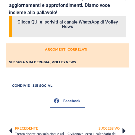
aggiornamenti e approfondimenti. Diamo voce
insieme alla pallavolo!
Clicca QUI e iscriviti al canale WhatsApp di Volley
News
ARGOMENTI CORRELATI
SIR SUSA VIM PERUGIA
,
VOLLEYNEWS
CONDIVIDI SUI SOCIAL
Facebook
PRECEDENTE
SUCCESSIVO
Trento riparte con solo cinque atleti della prima squadra: con loro si allenerà Kaziyski!
Civitanova, ecco il calendario dei test match: a metà settembre si apre con Perugia