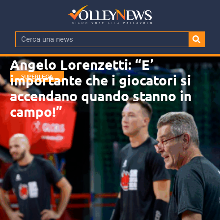
Angelo Lorenzetti: “E’
importante che i giocatori si
SUPERLEGA
MASCHILE
accendano quando stanno in
campo!”