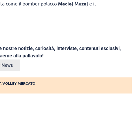
vanta come il bomber polacco
Maciej Muzaj
e il
e nostre notizie, curiosità, interviste, contenuti esclusivi,
ieme alla pallavolo!
ey News
V
,
VOLLEY MERCATO