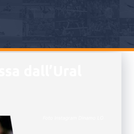
sa dall’Ural
Foto Instagram Dinamo LO