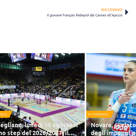
SUCCESSIVO
Il giovane François Rebeyrol dal Cannes all’Ajaccio
NILE
A1 FEMMINILE
egliano, lunedì 10 agosto il
Novara, svelat
mo step del 2026/2027: il
degli impegni 