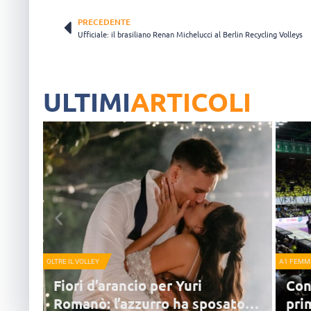
PRECEDENTE
Ufficiale: il brasiliano Renan Michelucci al Berlin Recycling Volleys
ULTIMI
ARTICOLI
OLTRE IL VOLLEY
A1 FEMMI
Fiori d’arancio per Yuri
Con
Romanò: l’azzurro ha sposato
pri