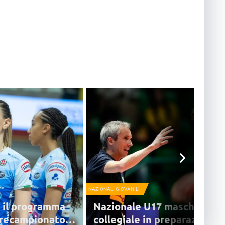
NAZIONALI GIOVANILI
o il programma
Nazionale U17 maschile, n
precampionato
collegiale in preparazione a