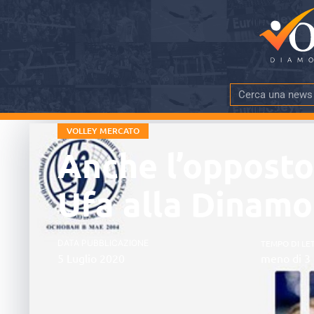
VOLLEY MERCATO
Anche l’opposto
Ufa alla Dinam
DATA PUBBLICAZIONE
TEMPO DI LE
5 Luglio 2020
meno di 3 