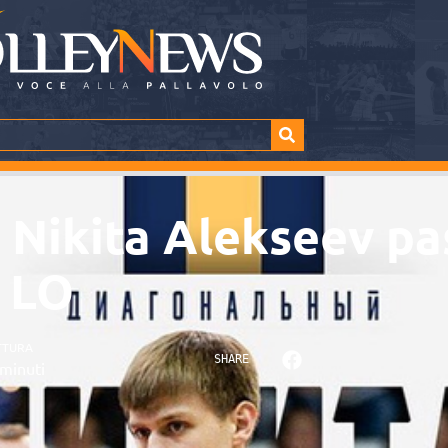
 Nikita Alekseev pas
o LO
TTURA
SHARE
minuti