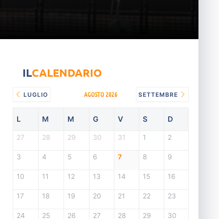
IL
CALENDARIO
AGOSTO 2026
LUGLIO
SETTEMBRE
L
M
M
G
V
S
D
27
28
29
30
31
1
2
3
4
5
6
7
8
9
10
11
12
13
14
15
16
17
18
19
20
21
22
23
24
25
26
27
28
29
30