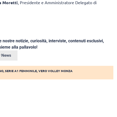
a Moretti
, Presidente e Amministratore Delegato di
e nostre notizie, curiosità, interviste, contenuti esclusivi,
ieme alla pallavolo!
ey News
NO
,
SERIE A1 FEMMINILE
,
VERO VOLLEY MONZA