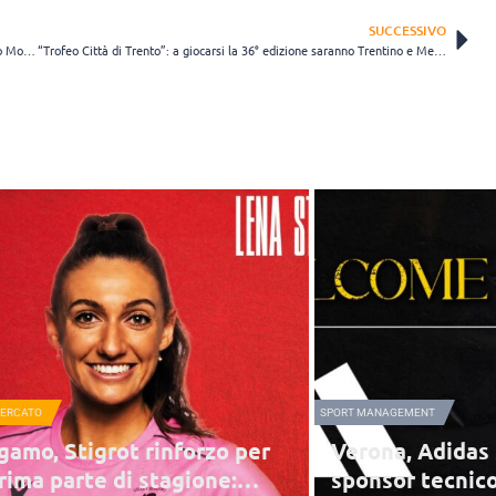
SUCCESSIVO
Cuneo aspetta Hall e si gode già una super Adelusi, top scorer contro Mondovì
“Trofeo Città di Trento”: a giocarsi la 36° edizione saranno Trentino e Messina
MERCATO
SPORT MANAGEMENT
gamo, Stigrot rinforzo per
Verona, Adidas 
prima parte di stagione:
sponsor tecnico