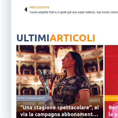
PRECEDENTE
ULTIMI
ARTICOLI
SPORT MANAGEMENT
VOLLEY 
“Una stagione spettacolare”, al
Ber
via la campagna abbonamenti
la 