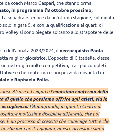
nate da coach Marco Gaspari, che stanno ormai
nato, in programma l’8 ottobre prossimo,
. La squadra è reduce da un’ottima stagione, culminata
solo in gara 5, e con la qualificazione ai quarti di
o Volley si sono piegate soltanto allo strapotere delle
teso dell’annata 2023/2024, il
neo-acquisto Paola
ta miglior giocatrice. L’opposto di Cittadella, classe
d un roster già molto competitivo, tra i più completi
ttative e che conferma i suoi pezzi da novanta tra
iale e Raphaela Folie.
ouse Alsace a Livigno è l’
ennesima conferma della
tà di quello che possiamo offrire agli atleti, sia in
i accoglienza.
L’Aquagranda, in quanto Centro di
spitare moltissime discipline differenti, che poi
se. È un processo di crescita che coinvolge tutti e che
he che per i nostri giovani, queste occasioni siano