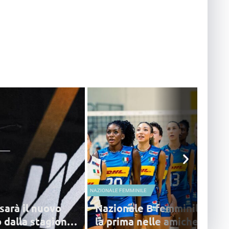
NAZIONALE FEMMINILE
sarà il nuovo
Nazionale B femminile, bu
 dalla stagione
la prima nelle amichevoli: