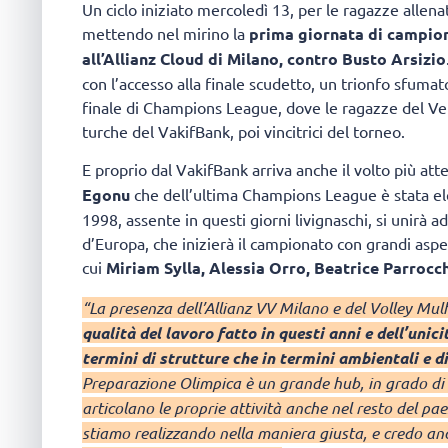
Un ciclo iniziato mercoledì 13, per le ragazze alle
mettendo nel mirino la
prima giornata di campio
all’Allianz Cloud di Milano, contro Busto Arsizio
con l’accesso alla finale scudetto, un trionfo sfumato 
finale di Champions League, dove le ragazze del Ver
turche del VakifBank, poi vincitrici del torneo.
E proprio dal VakifBank arriva anche il volto più at
Egonu
che dell’ultima Champions League è stata elet
1998, assente in questi giorni livignaschi, si unirà a
d’Europa, che inizierà il campionato con grandi aspe
cui
Miriam Sylla, Alessia Orro, Beatrice Parrocch
“La presenza dell’Allianz VV Milano e del Volley Mulh
qualità del lavoro fatto in questi anni e dell’unici
termini di strutture che in termini ambientali e d
Preparazione Olimpica è un grande hub, in grado di o
articolano le proprie attività anche nel resto del pae
stiamo realizzando nella maniera giusta, e credo anc