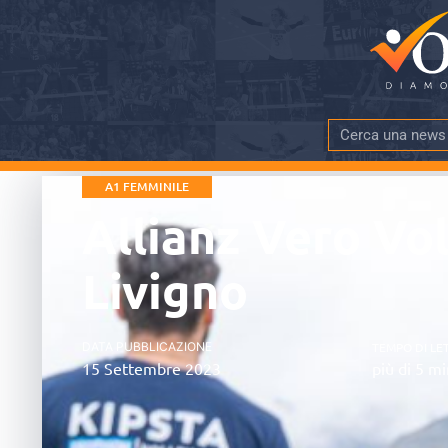
A1 FEMMINILE
Allianz Vero Vol
Livigno
DATA PUBBLICAZIONE
TEMPO DI LE
15 Settembre 2023
più di 5 mi