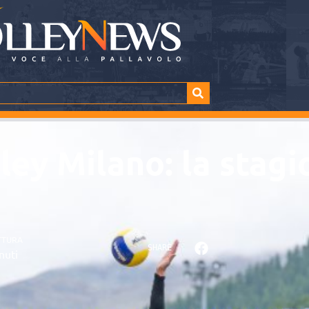
ley Milano: la stag
TTURA
SHARE
nuti