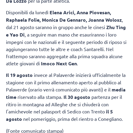
Da Lozzo
per la parte atletica.
Disponibili da lunedì
Elena Arici, Anna Piovesan,
Raphaela Folie, Monica De Gennaro, Joanna Wolosz
,
dal 21 agosto saranno in gruppo anche le cinesi
Zhu Ting
e Yao Di
, a seguire man mano che esauriranno i loro
impegni con le nazionali e il seguente periodo di riposo si
aggiungeranno tutte le altre e coach Santarelli. Nel
frattempo saranno aggregate alla prima squadra alcune
atlete giovani di
Imoco Next Gen
.
Il 19 agosto
invece al Palaverde inizierà ufficialmente la
stagione con il primo allenamento aperto al pubblico al
Palaverde (orario verrà comunicato più avanti) e il
media
time
riservato alla stampa.
Il 30 agosto
partenza per il
ritiro in montagna ad Alleghe che si chiuderà con
l'amichevole nel palasport di Sedico con Trento
il 5
agosto
nel pomeriggio, prima del rientro a Conegliano.
(Fonte comunicato stampa)