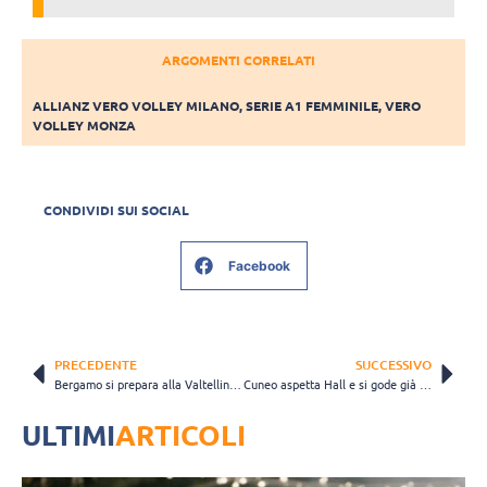
ARGOMENTI CORRELATI
ALLIANZ VERO VOLLEY MILANO
,
SERIE A1 FEMMINILE
,
VERO
VOLLEY MONZA
CONDIVIDI SUI SOCIAL
Facebook
PRECEDENTE
SUCCESSIVO
Bergamo si prepara alla Valtellina Summer League: sabato 16 sfida al Mulhouse Alsace
Cuneo aspetta Hall e si gode già una super Adelusi, top scorer contro Mondovì
ULTIMI
ARTICOLI