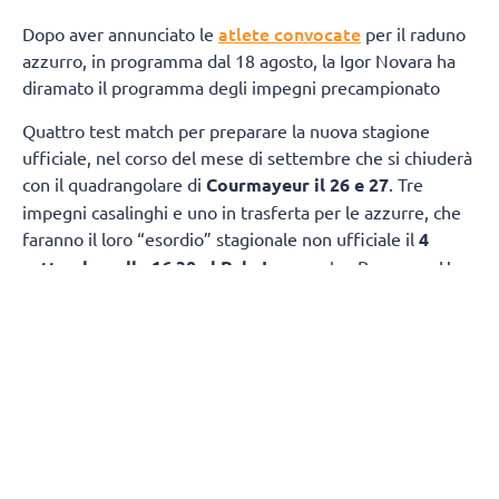
atlete convocate
Dopo aver annunciato le
per il raduno
azzurro, in programma dal 18 agosto, la Igor Novara ha
diramato il programma degli impegni precampionato
Quattro test match per preparare la nuova stagione
ufficiale, nel corso del mese di settembre che si chiuderà
con il quadrangolare di
Courmayeur il 26 e 27
. Tre
impegni casalinghi e uno in trasferta per le azzurre, che
faranno il loro “esordio” stagionale non ufficiale il
4
settembre alle 16.30 al Pala Igor
contro Bergamo. Una
settimana più tardi, l’
11 settembre
, appuntamento
ancora al Pala Igor, alle 14.00, per un’altra sfida “classica”,
con Busto Arsizio. Il 15 settembre alle 16, sempre al Pala
Igor, le azzurre riceveranno Cuneo mentre il 19 si
chiuderà la prima fase del precampionato con
l’amichevole della
Opiquad Arena di Monza contro il
Vero Volley
alle 15.30.