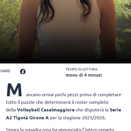
TEMPO DI LETTURA
SHARE
meno di 4 minuti
M
ancano ormai pochi pezzi prima di completare
tutto il puzzle che determinerà il roster completo
della
Volleyball Casalmaggiore
che disputerà la
Serie
A2 Tigotà Girone A
per la stagione 2025/2026.
Sinora la squadra rosa ha annunciato l’intero reparto