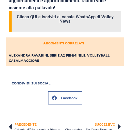
aggiornamenti e approfondimenti. Diamo voce
insieme alla pallavolo!
Clicca QUI e iscriviti al canale WhatsApp di Volley
News
ARGOMENTI CORRELATI
ALEXANDRA RAVARINI
,
SERIE A2 FEMMINILE
,
VOLLEYBALL
CASALMAGGIORE
CONDIVIDI SUI SOCIAL
Facebook
PRECEDENTE
SUCCESSIVO
Catania affida la regia a Riccardo Pinelli: “Credo molto in questo progetto”
Gira e rigira… De Cecco firma col Norwid Częstochowa, dove Modena ha prelevato Amir