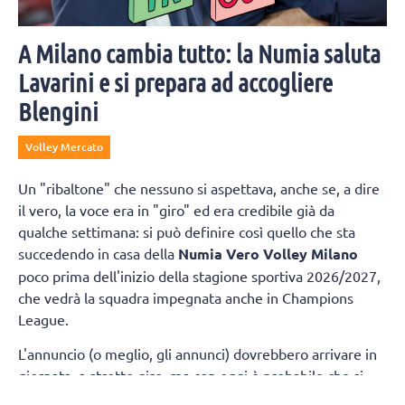
A Milano cambia tutto: la Numia saluta
Lavarini e si prepara ad accogliere
Blengini
Volley Mercato
Un "ribaltone" che nessuno si aspettava, anche se, a dire
il vero, la voce era in "giro" ed era credibile già da
qualche settimana: si può definire così quello che sta
succedendo in casa della
Numia Vero Volley Milano
poco prima dell'inizio della stagione sportiva 2026/2027,
che vedrà la squadra impegnata anche in Champions
League.
L'annuncio (o meglio, gli annunci) dovrebbero arrivare in
giornata, a stretto giro, ma con oggi è probabile che si
chiuderà il rapporto tra
Stefano Lavarini
e il Consorzio