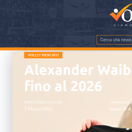
VOLLEY MERCATO
Alexander Waibl
fino al 2026
DATA PUBBLICAZIONE
TEMPO DI LE
7 Marzo 2022
meno di 4 