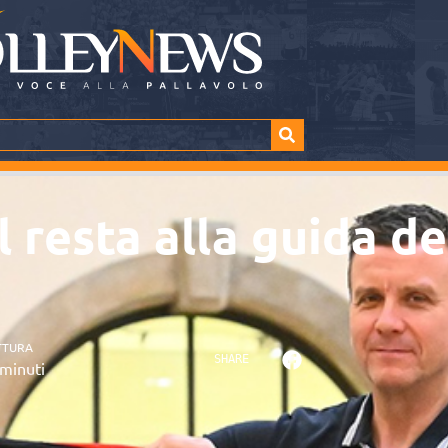
 resta alla guida d
TTURA
SHARE
minuti