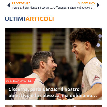
PRECEDENTE
SUCCESSIVO
Perugia, il presidente Bartoccini carica l’ambiente in vista del prossimo campionato di A2
Offanengo, Bolzoni è il nuovo scoutman della Trasporti Bressan: “Volevo tornare a casa”
ULTIMI
ARTICOLI
NAZIONALE FEMMINILE
La Nazionale B continua a lavorare: da
amo
10 al 14 sarà a Darfo Boario
a: lo
Il 12 e 13 agosto la Nazionale guidata da coach Parisi sfiderà la
 di
Romania in una doppia amichevole. Sono state convocate 13 atlete