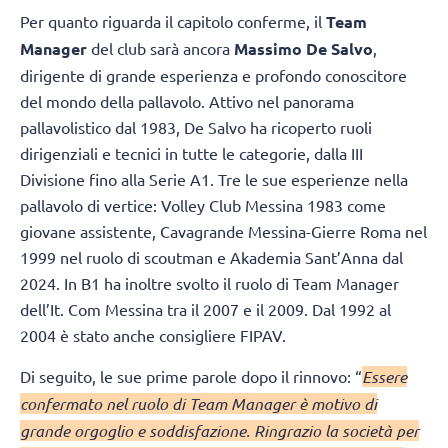
Per quanto riguarda il capitolo conferme, il
Team
Manager
del club sarà ancora
Massimo De Salvo
,
dirigente di grande esperienza e profondo conoscitore
del mondo della pallavolo. Attivo nel panorama
pallavolistico dal 1983, De Salvo ha ricoperto ruoli
dirigenziali e tecnici in tutte le categorie, dalla III
Divisione fino alla Serie A1. Tre le sue esperienze nella
pallavolo di vertice: Volley Club Messina 1983 come
giovane assistente, Cavagrande Messina-Gierre Roma nel
1999 nel ruolo di scoutman e Akademia Sant’Anna dal
2024. In B1 ha inoltre svolto il ruolo di Team Manager
dell’It. Com Messina tra il 2007 e il 2009. Dal 1992 al
2004 è stato anche consigliere FIPAV.
Di seguito, le sue prime parole dopo il rinnovo: “
Essere
confermato nel ruolo di Team Manager è motivo di
grande orgoglio e soddisfazione. Ringrazio la società per