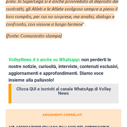
presi. In SuperLega si è anche provveduto al deposito dei
contratti, gli Atleti e le Atlete svolgono sempre a pieno il
loro compito, per cui no sorprese, ma analisi, dialogo e
confronto, con visione a lungo termine
“.
(fonte: Comunicato stampa)
VolleyNews.it è anche su Whatsapp
: non perderti le
nostre notizie, curiosità, interviste, contenuti esclusivi,
aggiornamenti e approfondimenti. Diamo voce
insieme alla pallavolo!
Clicca QUI e iscriviti al canale WhatsApp di Volley
News
ARGOMENTI CORRELATI
AIP
,
ASSOCIAZIONE ITALIANA PALLAVOLISTI
,
CORONAVIRUS
,