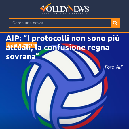
AIP: “I protocolli non sono più
attuali, la confusione regna
OLTRE IL VOLLEY
sovrana”
Foto AIP