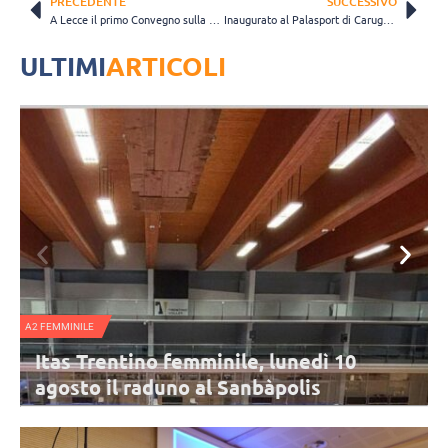
PRECEDENTE
SUCCESSIVO
A Lecce il primo Convegno sulla Giustizia Sportiva Fipav
Inaugurato al Palasport di Carugate il progetto Advan+Age
ULTIMI
ARTICOLI
NAZIONALE FEMMINILE
o femminile, lunedì 10
Nazionale B femm
duno al Sanbàpolis
dalla Svezia di 
Urbino
 Trentino sta per cominciare: l'appuntamento è
L'Italia di Parisi chiude il 
l Sanbàpolis. Presenti tutte le atlete in rosa,
3-2 contro la Svezia. Top sc