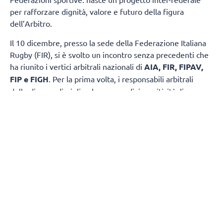
per rafforzare dignità, valore e futuro della figura
dell’Arbitro.
Il 10 dicembre, presso la sede della Federazione Italiana
Rugby (FIR), si è svolto un incontro senza precedenti che
ha riunito i vertici arbitrali nazionali di
AIA, FIR, FIPAV,
FIP e FIGH
. Per la prima volta, i responsabili arbitrali
delle diverse discipline hanno condiviso criticità, linee
d’azione e obiettivi comuni, dando vita a un progetto
inter-federale finalizzato al rilancio del ruolo arbitrale: più
reclutamento, più formazione, più tutela. Presente per la
Federazione Italiana Pallavolo il Responsabile Nazionale
del Settore Ufficiali di Gara
Giuseppe De Mola
.
Cinque priorità condivise:
1. Una campagna nazionale sui valori
dell’arbitraggio.
Gli arbitri collaboreranno alla realizzazione di una