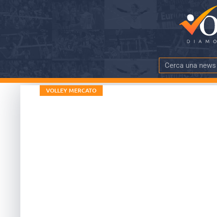
VOLLEY MERCATO
Acqui Terme, Fr
squadra: “Sono 
DATA PUBBLICAZIONE
TEMPO DI LE
22 Giugno 2025
meno di 4 