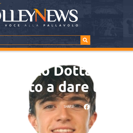
ancesco Dotta prom
pronto a dare tutto
TTURA
SHARE
minuti