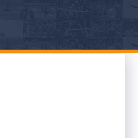
osso in prima
”
Foto Negrini CTE Acqui Terme