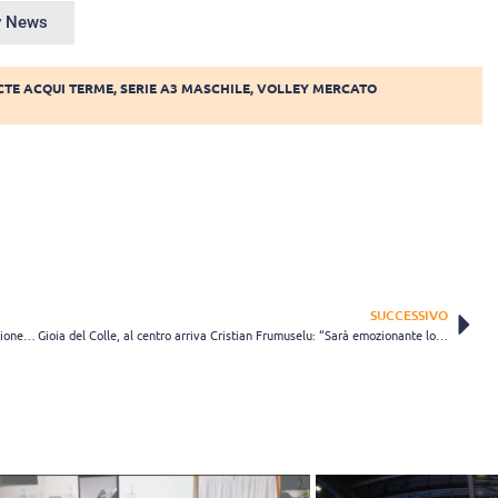
ey News
CTE ACQUI TERME
,
SERIE A3 MASCHILE
,
VOLLEY MERCATO
SUCCESSIVO
Nicolò Ciccolella è un nuovo centrale della Consar Ravenna: “L’emozione è tanta”
Gioia del Colle, al centro arriva Cristian Frumuselu: “Sarà emozionante lottare per questi colori”