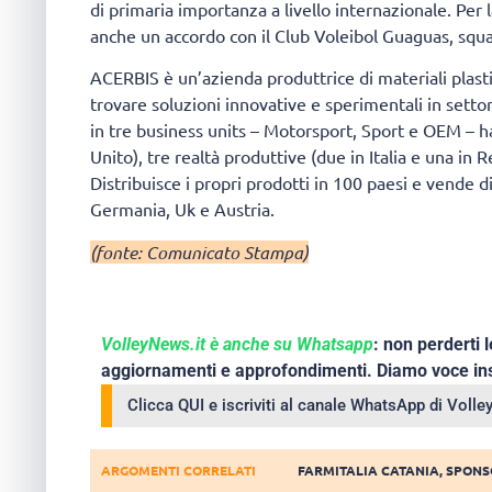
di primaria importanza a livello internazionale. Per 
anche un accordo con il Club Voleibol Guaguas, squa
ACERBIS è un’azienda produttrice di materiali plast
trovare soluzioni innovative e sperimentali in settor
in tre business units – Motorsport, Sport e OEM – ha 
Unito), tre realtà produttive (due in Italia e una in
Distribuisce i propri prodotti in 100 paesi e vende d
Germania, Uk e Austria.
(fonte: Comunicato Stampa)
VolleyNews.it è anche su Whatsapp
: non perderti l
aggiornamenti e approfondimenti. Diamo voce ins
Clicca QUI e iscriviti al canale WhatsApp di Voll
ARGOMENTI CORRELATI
FARMITALIA CATANIA
,
SPONS