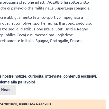
la prossima stagione infatti, ACERBIS ha sottoscritto
dra di pallavolo che milita nella SuperLega spagnola.
ici e abbigliamento tecnico-sportivo impegnata a
i quali automotive, sport e racing. Il gruppo, suddiviso
tre sedi di distribuzione (Italia, Stati Uniti e Regno
 Repubblica Ceca) e numerose basi logistiche.
irettamente in Italia, Spagna, Portogallo, Francia,
e nostre notizie, curiosità, interviste, contenuti esclusivi,
ieme alla pallavolo!
ey News
OR TECNICO
,
SUPERLEGA MASCHILE