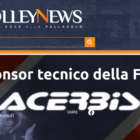
nsor tecnico della 
TTURA
SHARE
minuti