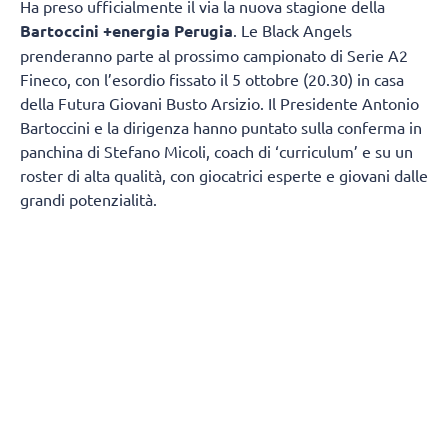
Ha preso ufficialmente il via la nuova stagione della
Bartoccini +energia Perugia
. Le Black Angels
prenderanno parte al prossimo campionato di Serie A2
Fineco, con l’esordio fissato il 5 ottobre (20.30) in casa
della Futura Giovani Busto Arsizio. Il Presidente Antonio
Bartoccini e la dirigenza hanno puntato sulla conferma in
panchina di Stefano Micoli, coach di ‘curriculum’ e su un
roster di alta qualità, con giocatrici esperte e giovani dalle
grandi potenzialità.
Una ripresa anticipata, rispetto alle altre squadre, per
preparare al meglio una stagione molto intensa e con
diversi turni infrasettimanali.
Mercoledì 5 agosto le Black Angels si sono ritrovate al
Pala Barton Energy per il primo allenamento, diviso tra
parte atletica e palla. Stesso programma anche per i
prossimi giorni, con l’aggiunta dei pesi la mattina e di
qualche seduta in piscina. Domenica 9 ci sarà il primo
giorno di riposo. Per le amichevoli se ne parlerà a