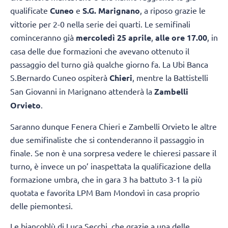
qualificate
Cuneo
e
S.G. Marignano
, a riposo grazie le
vittorie per 2-0 nella serie dei quarti. Le semifinali
cominceranno già
mercoledì 25 aprile
,
alle ore 17.00
, in
casa delle due formazioni che avevano ottenuto il
passaggio del turno già qualche giorno fa. La Ubi Banca
S.Bernardo Cuneo ospiterà
Chieri
, mentre la Battistelli
San Giovanni in Marignano attenderà la
Zambelli
Orvieto
.
Saranno dunque Fenera Chieri e Zambelli Orvieto le altre
due semifinaliste che si contenderanno il passaggio in
finale. Se non è una sorpresa vedere le chieresi passare il
turno, è invece un po’ inaspettata la qualificazione della
formazione umbra, che in gara 3 ha battuto 3-1 la più
quotata e favorita LPM Bam Mondovì in casa proprio
delle piemontesi.
Le biancoblù di Luca Secchi, che grazie a una delle