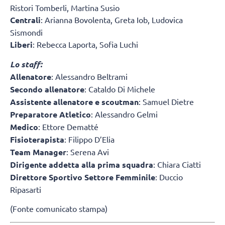
Ristori Tomberli, Martina Susio
Centrali
: Arianna Bovolenta, Greta Iob, Ludovica
Sismondi
Liberi
: Rebecca Laporta, Sofia Luchi
Lo staff:
Allenatore
: Alessandro Beltrami
Secondo allenatore
: Cataldo Di Michele
Assistente allenatore e scoutman
: Samuel Dietre
Preparatore Atletico
: Alessandro Gelmi
Medico
: Ettore Dematté
Fisioterapista
: Filippo D’Elia
Team Manager
: Serena Avi
Dirigente addetta alla prima squadra
: Chiara Ciatti
Direttore Sportivo Settore Femminile
: Duccio
Ripasarti
(Fonte comunicato stampa)