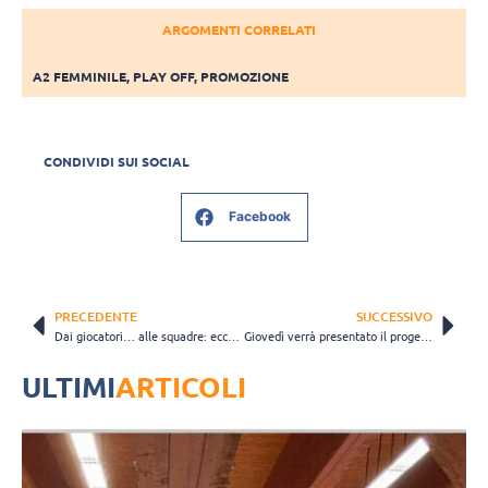
ARGOMENTI CORRELATI
A2 FEMMINILE
,
PLAY OFF
,
PROMOZIONE
CONDIVIDI SUI SOCIAL
Facebook
PRECEDENTE
SUCCESSIVO
Dai giocatori… alle squadre: ecco le "regine" social di Lega Pallavolo Serie A!
Giovedì verrà presentato il progetto triennale della nuova Bergamo
ULTIMI
ARTICOLI