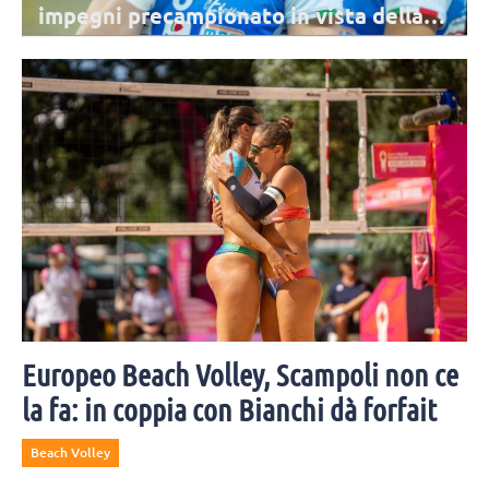
impegni precampionato in vista della
stagione 2026/2027
Novara farà quattro test match nel mese di settembre, tre in casa e
uno in trasferta. La preseason si concluderà con la Courmayeur Cup.
Europeo Beach Volley, Scampoli non ce
la fa: in coppia con Bianchi dà forfait
Beach Volley