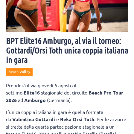
BPT Elite16 Amburgo, al via il torneo:
Gottardi/Orsi Toth unica coppia italiana
in gara
Beach Volley
Prenderà il via giovedì 6 agosto il
settimo
Elite16
stagionale del circuito
Beach Pro Tour
2026
ad
Amburgo
(Germania).
L’unica coppia italiana in gara è quella formata
da
Valentina Gottardi
e
Reka Orsi Toth
. Per le azzurre
si tratta della quarta partecipazione stagionale a un
torneo Elite16, dopo quelli giocati a Brasilia (Brasile),