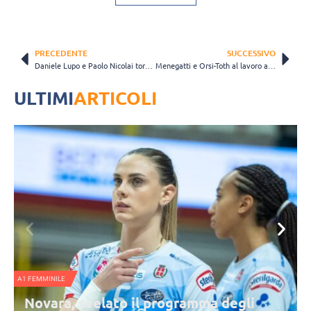
PRECEDENTE
SUCCESSIVO
Daniele Lupo e Paolo Nicolai tornano al lavoro a Formia
Menegatti e Orsi-Toth al lavoro a Roma agli ordini di coach Feroleto
ULTIMI
ARTICOLI
A1 FEMMINILE
N
Novara, svelato il programma degli