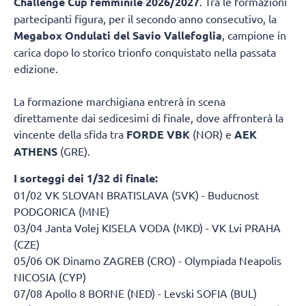
Challenge Cup femminile 2026/2027
. Tra le formazioni
partecipanti figura, per il secondo anno consecutivo, la
Megabox Ondulati del Savio Vallefoglia
, campione in
carica dopo lo storico trionfo conquistato nella passata
edizione.
La formazione marchigiana entrerà in scena
direttamente dai sedicesimi di finale, dove affronterà la
vincente della sfida tra
FORDE VBK
(NOR) e
AEK
ATHENS
(GRE).
I sorteggi dei 1/32 di finale:
01/02 VK SLOVAN BRATISLAVA (SVK) - Buducnost
PODGORICA (MNE)
03/04 Janta Volej KISELA VODA (MKD) - VK Lvi PRAHA
(CZE)
05/06 OK Dinamo ZAGREB (CRO) - Olympiada Neapolis
NICOSIA (CYP)
07/08 Apollo 8 BORNE (NED) - Levski SOFIA (BUL)