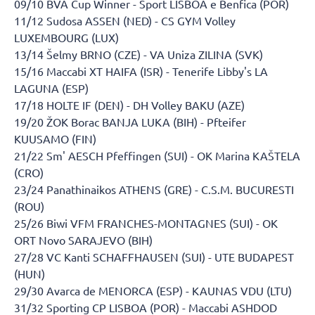
09/10 BVA Cup Winner - Sport LISBOA e Benfica (POR)
11/12 Sudosa ASSEN (NED) - CS GYM Volley
LUXEMBOURG (LUX)
13/14 Šelmy BRNO (CZE) - VA Uniza ZILINA (SVK)
15/16 Maccabi XT HAIFA (ISR) - Tenerife Libby's LA
LAGUNA (ESP)
17/18 HOLTE IF (DEN) - DH Volley BAKU (AZE)
19/20 ŽOK Borac BANJA LUKA (BIH) - Pfteifer
KUUSAMO (FIN)
21/22 Sm' AESCH Pfeffingen (SUI) - OK Marina KAŠTELA
(CRO)
23/24 Panathinaikos ATHENS (GRE) - C.S.M. BUCURESTI
(ROU)
25/26 Biwi VFM FRANCHES-MONTAGNES (SUI) - OK
ORT Novo SARAJEVO (BIH)
27/28 VC Kanti SCHAFFHAUSEN (SUI) - UTE BUDAPEST
(HUN)
29/30 Avarca de MENORCA (ESP) - KAUNAS VDU (LTU)
31/32 Sporting CP LISBOA (POR) - Maccabi ASHDOD