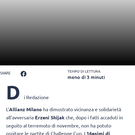
TEMPO DI LETTURA
SHARE
meno di 3 minuti
D
i Redazione
L’
Allianz Milano
ha
dimostrato vicinanza e solidarietà
all’avversaria
Erzeni Shijak
che, dopo i fatti accaduti in
seguito al terremoto di novembre,
non ha potuto
ospitare le partite di Challenge Cup. I
16esimi di