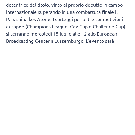
detentrice del titolo, vinto al proprio debutto in campo
internazionale superando in una combattuta finale il
Panathinaikos Atene. I sorteggi per le tre competizioni
europee (Champions League, Cev Cup e Challenge Cup)
si terranno mercoledì 15 luglio alle 12 allo European
Broadcasting Center a Lussemburgo. L’evento sarà
trasmesso in diretta streaming sul canale YouTube e sulla
pagina Facebook della Cev.
Con queste parole il presidente della Megabox,
Ivano
Angeli
, ha commentato con entusiasmo la notizia:
“Siamo molto felici di avere la possibilità di partecipare
alla prossima edizione della Challenge Cup. L'anno scorso
per noi è stata un'esperienza memorabile, anche al di là di
essere riusciti a vincere la coppa da debuttanti. Abbiamo
imparato tanto come società e come squadra: è stato un
test molto impegnativo, ma i nostri sforzi sono stati
coronati dalla memorabile vittoria ad Atene che ha
consentito al nostro club di entrare nell'albo d'oro delle