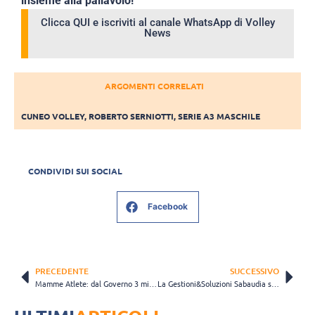
insieme alla pallavolo!
Clicca QUI e iscriviti al canale WhatsApp di Volley
News
ARGOMENTI CORRELATI
CUNEO VOLLEY
,
ROBERTO SERNIOTTI
,
SERIE A3 MASCHILE
CONDIVIDI SUI SOCIAL
Facebook
PRECEDENTE
SUCCESSIVO
Mamme Atlete: dal Governo 3 milioni di euro per le atlete in gravidanza
La Gestioni&Soluzioni Sabaudia si affida a un altro giovanissimo centrale, il triestino Nicolò Katalan