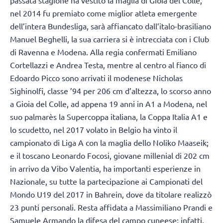
passata stagione ha vestito la maglia di Gioia del Colle,
nel 2014 fu premiato come miglior atleta emergente
dell’intera Bundesliga, sarà affiancato dall’italo-brasiliano
Manuel Beghelli, la sua carriera si è intrecciata con i Club
di Ravenna e Modena. Alla regia confermati Emiliano
Cortellazzi e Andrea Testa, mentre al centro al fianco di
Edoardo Picco sono arrivati il modenese Nicholas
Sighinolfi, classe ’94 per 206 cm d’altezza, lo scorso anno
a Gioia del Colle, ad appena 19 anni in A1 a Modena, nel
suo palmarès la Supercoppa italiana, la Coppa Italia A1 e
lo scudetto, nel 2017 volato in Belgio ha vinto il
campionato di Liga A con la maglia dello Noliko Maaseik;
e il toscano Leonardo Focosi, giovane millenial di 202 cm
in arrivo da Vibo Valentia, ha importanti esperienze in
Nazionale, su tutte la partecipazione ai Campionati del
Mondo U19 del 2017 in Bahrein, dove da titolare realizzò
23 punti personali. Resta affidata a Massimiliano Prandi e
Samuele Armando la difesa del campo cuneese; infatti,