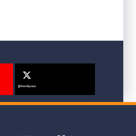
@thevolleynews