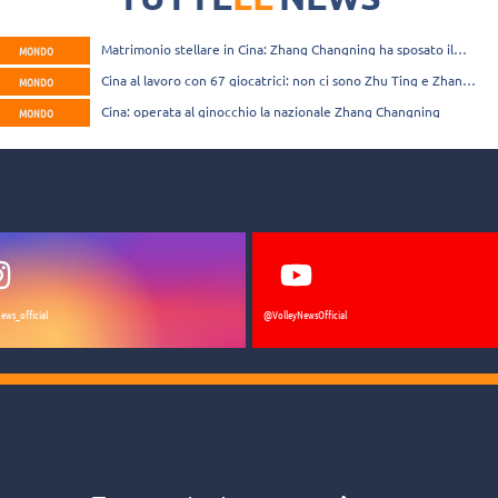
Matrimonio stellare in Cina: Zhang Changning ha sposato il
MONDO
cestista Wu Guanxi
Cina al lavoro con 67 giocatrici: non ci sono Zhu Ting e Zhang
MONDO
Changning
Cina: operata al ginocchio la nazionale Zhang Changning
MONDO
ews_official
@VolleyNewsOfficial