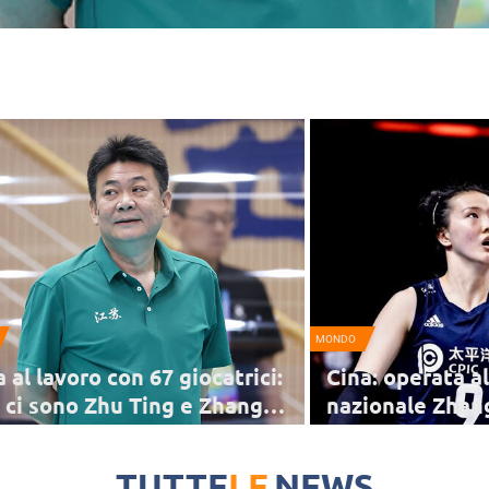
MONDO
 al lavoro con 67 giocatrici:
Cina: operata al
 ci sono Zhu Ting e Zhang
nazionale Zhan
ngning
nciato a Ningbo il lavoro della nazionale cinese
La schiacciatrice e opposta
 nuovo CT Cai Bin, assistito da uno staff di ben
sottoposta la scorsa setti
TUTTE
LE
NEWS
mbri
ginocchio sinistro