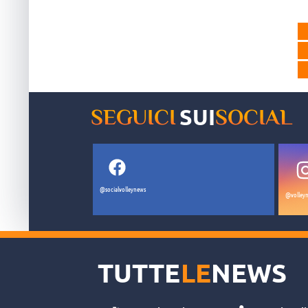
SUI
SEGUICI
SOCIAL
@socialvolleynews
@volleyn
TUTTE
LE
NEWS