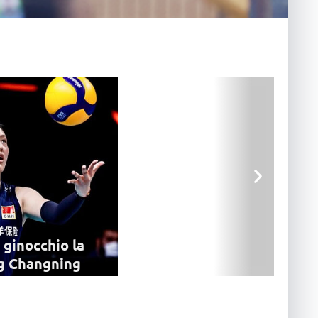
 ginocchio la
g Changning
 della nazionale cinese si è
mana a un intervento al