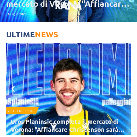
mercato di Verona: “Affiancare
Christenson sarà uno stimolo
16 Luglio 2025
enorme”
ULTIME
NEWS
VOLLEY MERCATO
Uros Planinsic completa il mercato di
Verona: “Affiancare Christenson sarà