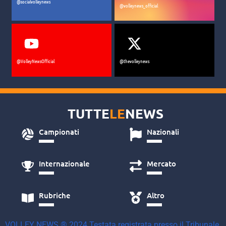
@socialvolleynews
@volleynews_official
@VolleyNewsOfficial
@thevolleynews
TUTTE
LE
NEWS
Campionati
Nazionali
Internazionale
Mercato
Rubriche
Altro
VOLLEY NEWS ® 2024 Testata registrata presso il Tribunale