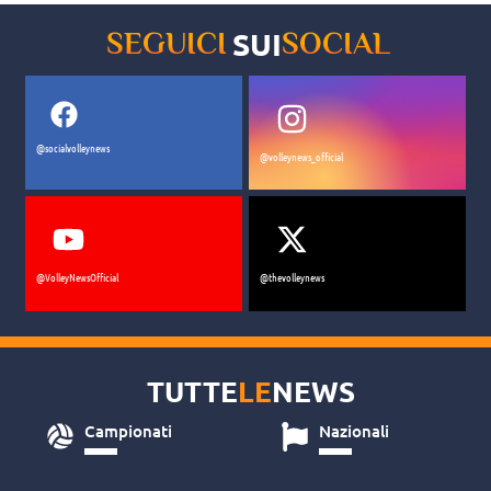
SUI
SEGUICI
SOCIAL
@socialvolleynews
@volleynews_official
@VolleyNewsOfficial
@thevolleynews
TUTTE
LE
NEWS
Campionati
Nazionali