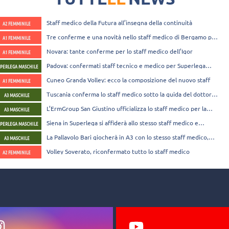
ssima stagione
Staff medico della Futura all’insegna della continuità
A2 FEMMINILE
Tre conferme e una novità nello staff medico di Bergamo per
A1 FEMMINILE
la prossima stagione
Novara: tante conferme per lo staff medico dell’Igor
A1 FEMMINILE
Padova: confermati staff tecnico e medico per Superlega
UPERLEGA MASCHILE
2024-2025
Cuneo Granda Volley: ecco la composizione del nuovo staff
A1 FEMMINILE
Tuscania conferma lo staff medico sotto la guida del dottor
A3 MASCHILE
Potestio
L’ErmGroup San Giustino ufficializza lo staff medico per la
A3 MASCHILE
prossima stagione
Siena in Superlega si affiderà allo stesso staff medico e
UPERLEGA MASCHILE
fisioterapico
La Pallavolo Bari giocherà in A3 con lo stesso staff medico,
A3 MASCHILE
confermato in blocco
Volley Soverato, riconfermato tutto lo staff medico
A2 FEMMINILE