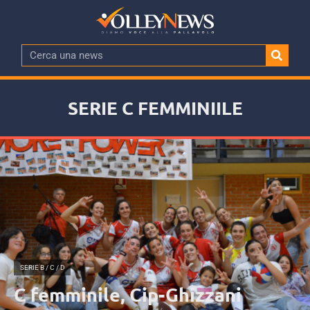
SERIE C FEMMINIILE
SERIE B / C / D
C femminile, Cip-Ghizzani