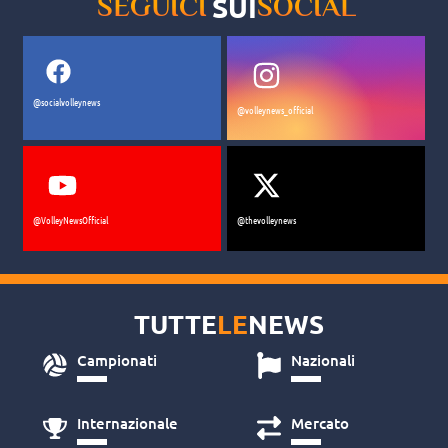
SUI
SEGUICI
SOCIAL
@socialvolleynews
@volleynews_official
@VolleyNewsOfficial
@thevolleynews
TUTTE
LE
NEWS
Campionati
Nazionali
Internazionale
Mercato