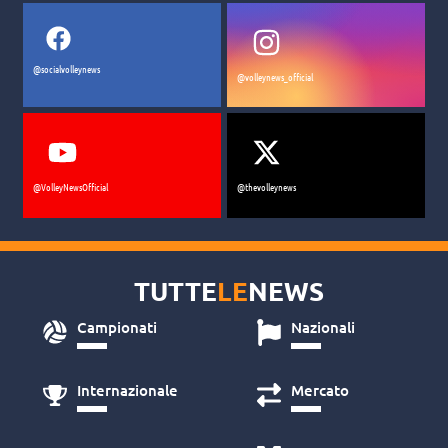
@socialvolleynews
@volleynews_official
@VolleyNewsOfficial
@thevolleynews
TUTTE
LE
NEWS
Campionati
Nazionali
Internazionale
Mercato