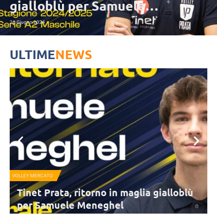
gialloblù per Samuele
Meneghel
26 Giugno 2024
ULTIME
NEWS
VOLLEY MERCATO
SE
Tinet Prata, ritorno in maglia gialloblù
per Samuele Meneghel