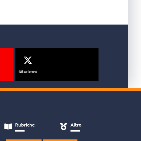
@thevolleynews
Rubriche
Altro