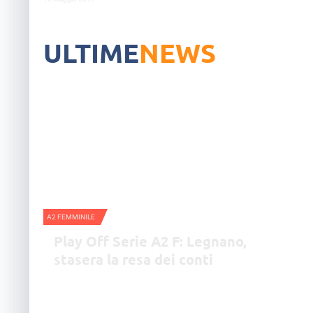
ULTIME
NEWS
A2 FEMMINILE
Play Off Serie A2 F: Legnano,
stasera la resa dei conti
Stasera si ritorna in campo alle 20,30 al
PalaYamamay di Busto Arsizio per il secondo atto di
questa finale.