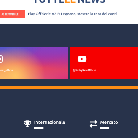
Play Off Serie A2 F: Legnano, stasera la resa dei conti
A2 FEMMINILE
ews_official
@VolleyNewsOfficial
Internazionale
Mercato