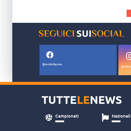
SUI
SEGUICI
SOCIAL
@socialvolleynews
@volleyn
TUTTE
LE
NEWS
Campionati
Nazionali