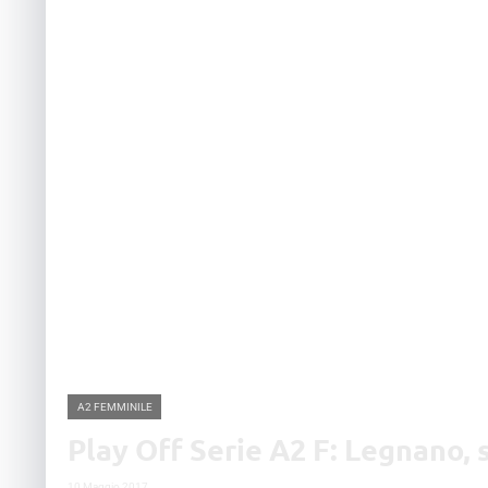
A2 FEMMINILE
Play Off Serie A2 F: Legnano, s
10 Maggio 2017