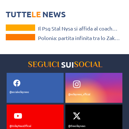
break
La partita è iniziata alle ore 21 di martedì 24 per finire poco dopo la
mezzanotte, precisamente alle 00.02, di mercoledì 25
TUTTE
LE
NEWS
VOLLEY MERCATO
Il Psg Stal Nysa si affida al coach
MONDO
italiano Francesco Petrella
Polonia: partita infinita tra lo Zaksa
e il PSG Stal Nysa terminata 24-22 al
tie-break
SUI
SEGUICI
SOCIAL
@socialvolleynews
@volleynews_official
@VolleyNewsOfficial
@thevolleynews