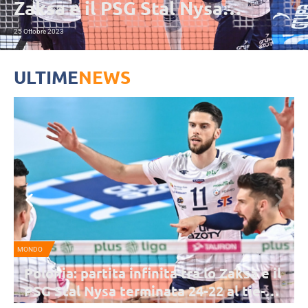
Zaksa e il PSG Stal Nysa
terminata 24-22 al tie-break
25 Ottobre 2023
ULTIME
NEWS
MONDO
Polonia: partita infinita tra lo Zaksa e il
PSG Stal Nysa terminata 24-22 al tie-