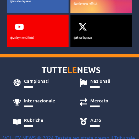
@socialvolleynews
@volleynews_official
@VolleyNewsOfficial
@thevolleynews
TUTTE
LE
NEWS
Campionati
Nazionali
Internazionale
Mercato
Rubriche
Altro
VOLLEY NEWS ® 2024 Testata registrata presso il Tribunale