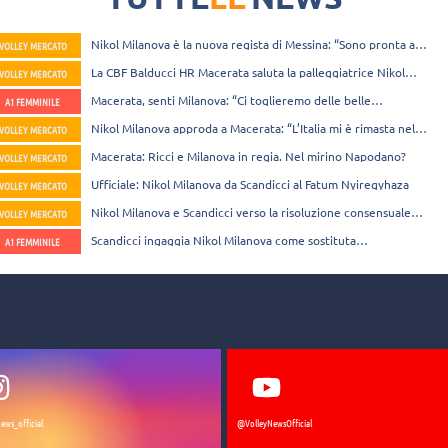
Nikol Milanova è la nuova regista di Messina: “Sono pronta a
VOLLEY MERCATO
mettermi a disposizione”
La CBF Balducci HR Macerata saluta la palleggiatrice Nikol
VOLLEY MERCATO
Milanova
Macerata, senti Milanova: “Ci toglieremo delle belle
A1 FEMMINILE
soddisfazioni, ne sono sicura”
Nikol Milanova approda a Macerata: “L’Italia mi è rimasta nel
VOLLEY MERCATO
cuore”
Macerata: Ricci e Milanova in regia. Nel mirino Napodano?
VOLLEY MERCATO
Ufficiale: Nikol Milanova da Scandicci al Fatum Nyiregyhaza
VOLLEY MERCATO
Nikol Milanova e Scandicci verso la risoluzione consensuale
VOLLEY MERCATO
del contratto
Scandicci ingaggia Nikol Milanova come sostituta
A1 FEMMINILE
dell’infortunata Camera
ews_official
@VolleyNewsOfficial