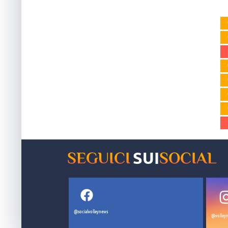
SUI
SEGUICI
SOCIAL
@socialvolleynews
@volleyn