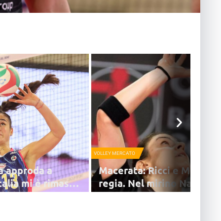
VOLLEY MERCATO
a approda a
Macerata: Ricci e Milanov
talia mi è rimasta
regia. Nel mirino Napoda
 reparto palleggiatrici di
Secondo il Corriere Adriatico Macerata sarà N
ulgara un ritorno in Italia,
Milanova ad affiancare Ricci in regia. La soci
dicci
stringerebbe poi per Francesca Napodano