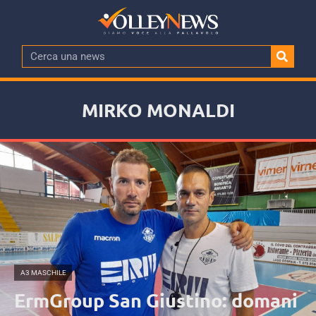
MIRKO MONALDI
A3 MASCHILE
ErmGroup San Giustino: domani