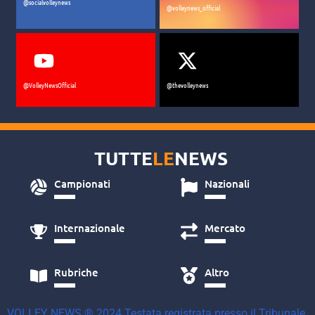
@socialvolleynews
@volleynews_official
@VolleyNewsOfficial
@thevolleynews
TUTTE
LE
NEWS
Campionati
Nazionali
Internazionale
Mercato
Rubriche
Altro
VOLLEY NEWS ® 2024 Testata registrata presso il Tribunale