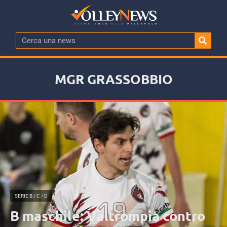
MGR GRASSOBBIO
SERIE B / C / D
B maschile: Valtrompia contro