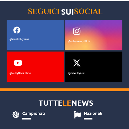
SUI
SEGUICI
SOCIAL
@socialvolleynews
@volleynews_official
@VolleyNewsOfficial
@thevolleynews
TUTTE
LE
NEWS
Campionati
Nazionali