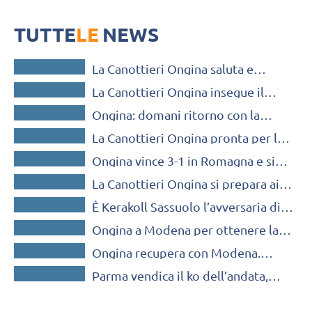
Domenica alle 18,30 atto conclusivo della stagione giallonera. Serve
una vittoria per la promozione in A3. La guida al match
TUTTE
LE
NEWS
SERIE B / C / D
La Canottieri Ongina saluta e
SERIE B / C / D
ringrazia coach Mauro Bartolomeo
La Canottieri Ongina insegue il
SERIE B / C / D
sogno promozione a Garlasco
Ongina: domani ritorno con la
SERIE B / C / D
Geetit, battuta in rimonta al tie
La Canottieri Ongina pronta per la
break
SERIE B / C / D
prima sfida con la Geetit Bologna
Ongina vince 3-1 in Romagna e si
SERIE B / C / D
aggiudica nettamente il golden set
La Canottieri Ongina si prepara ai
SERIE B / C / D
playoff. Vittoria 3-1 nel test match
È Kerakoll Sassuolo l’avversaria di
con Valtrompia
SERIE B / C / D
Ongina ai playoff
Ongina a Modena per ottenere la
SERIE B / C / D
terza vittoria consecutiva
Ongina recupera con Modena.
SERIE B / C / D
Bartolomeo: “Importante iniziare
Parma vendica il ko dell’andata,
aggredendo”
battuta Ongina in quattro set