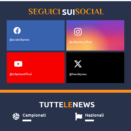
SUI
SEGUICI
SOCIAL
@socialvolleynews
@volleynews_official
@VolleyNewsOfficial
@thevolleynews
TUTTE
LE
NEWS
Campionati
Nazionali