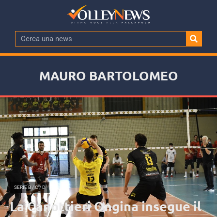
MAURO BARTOLOMEO
SERIE B / C / D
La Canottieri Ongina insegue il