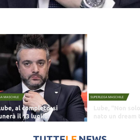
GA MASCHILE
SUPERLEGA MASCHILE
Lube, al completo, si
Lube, "Non solo
nerà il 13 luglio
nato un dream 
sa particolare è che, per la prima volta, avremo
Matteo Carancini, team man
la rosa al completo e non a scaglioni, sarà bello,
destro del direttore Giusep
TUTTE
LE
NEWS
artenza a bomba"
Corriere Adriatico alcune d