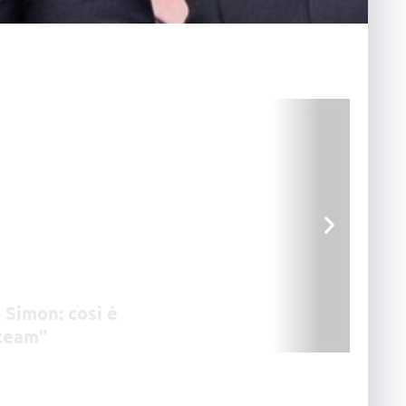
 Simon: così è
team"
ager della Lube, e braccio
pe Cormio ha rivelato al
inamiche particolari