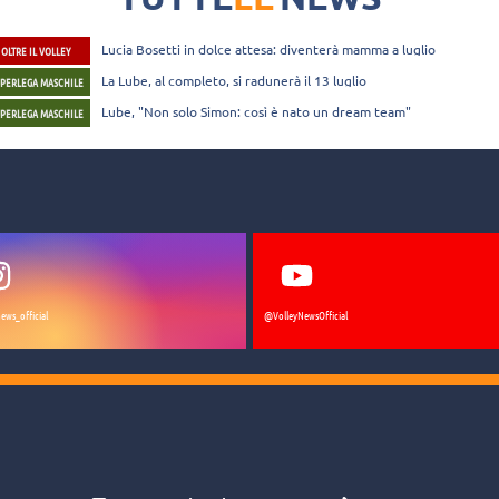
dell'estate. Partendo dal v
altro ancora.
Lucia Bosetti in dolce attesa: diventerà mamma a luglio
OLTRE IL VOLLEY
La Lube, al completo, si radunerà il 13 luglio
UPERLEGA MASCHILE
Lube, "Non solo Simon: così è nato un dream team"
UPERLEGA MASCHILE
ews_official
@VolleyNewsOfficial