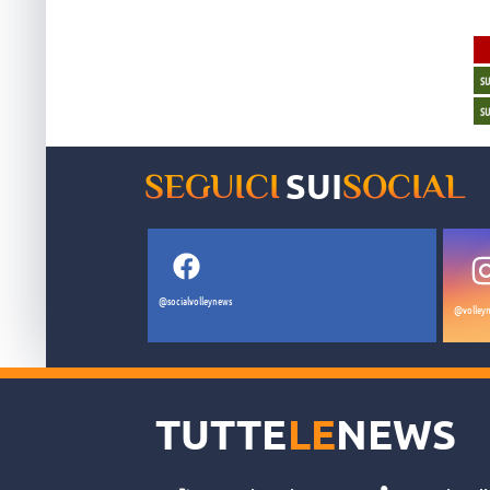
S
S
SUI
SEGUICI
SOCIAL
@socialvolleynews
@volleyn
TUTTE
LE
NEWS