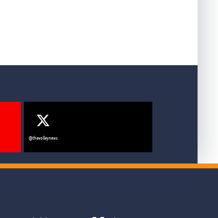
olley mercato, ma tanto
@thevolleynews