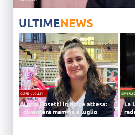
ULTIME
NEWS
OLTRE IL VOLLEY
SUPERLE
Lucia Bosetti in dolce attesa:
La 
diventerà mamma a luglio
radu
Lucia Bosetti e Matteo Carancini hanno annunciato
"La co
sui social che diventeranno genitori a breve: il lieto
tutta 
evento è previsto per luglio
una p