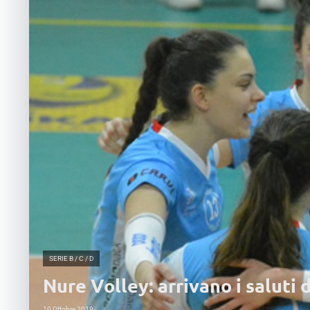
SERIE B / C / D
Nure Volley: arrivano i saluti
10 Ottobre 2019