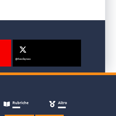
@thevolleynews
Rubriche
Altro