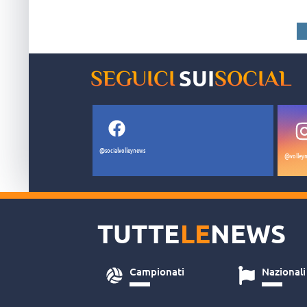
SUI
SEGUICI
SOCIAL
@socialvolleynews
@volleyn
TUTTE
LE
NEWS
Campionati
Nazionali