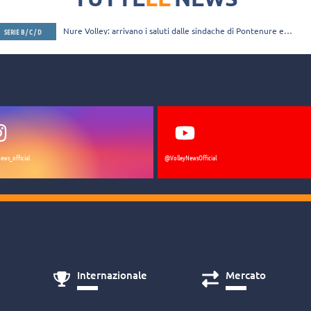
Nure Volley: arrivano i saluti dalle sindache di Pontenure e
SERIE B / C / D
San Giorgio Piacentino
ews_official
@VolleyNewsOfficial
Internazionale
Mercato