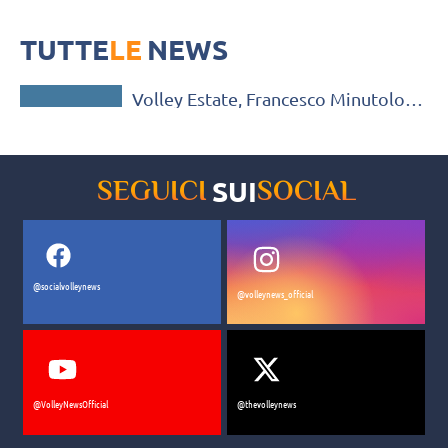
beach”
Domenica scorsa, presso i sei campi sabbiosi del Lido Bellavista di
Nettuno, è andato in scena il torneo maschile “King of the beach” che
TUTTE
ha assegnato la “corona” del più forte tra tutti gli intervenuti.
LE
NEWS
TORNEI
Volley Estate, Francesco Minutolo si
mette la corona: è lui il “King of the
beach”
SUI
SEGUICI
SOCIAL
@socialvolleynews
@volleynews_official
@VolleyNewsOfficial
@thevolleynews