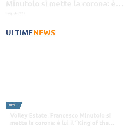
Minutolo si mette la corona: è
lui il “King of the beach”
8 Agosto 2017
ULTIME
NEWS
TORNEI
Volley Estate, Francesco Minutolo si
mette la corona: è lui il “King of the