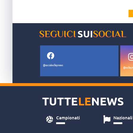
SUI
SEGUICI
SOCIAL
@socialvolleynews
@volleyn
TUTTE
LE
NEWS
Campionati
Nazionali