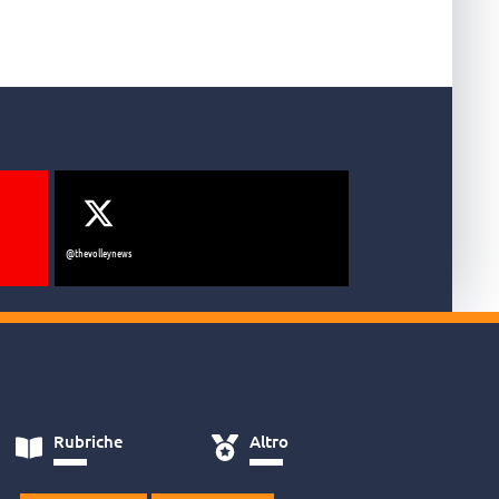
@thevolleynews
Rubriche
Altro