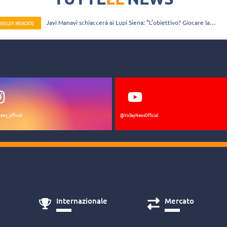
Javi Manavi schiaccerà ai Lupi Siena: “L’obiettivo? Giocare la
VOLLEY MERCATO
mia migliore pallavolo”
ews_official
@VolleyNewsOfficial
Internazionale
Mercato