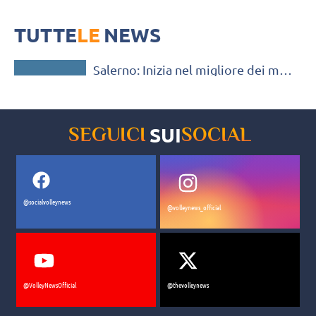
Prestazione super e vittoria contro la Romeo Normanna.
TUTTE
LE
NEWS
SERIE B / C / D
Salerno: Inizia nel migliore dei modi
il campionato dell’Indomita
maschile
SUI
SEGUICI
SOCIAL
@socialvolleynews
@volleynews_official
@VolleyNewsOfficial
@thevolleynews