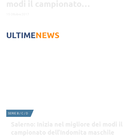
modi il campionato
dell’Indomita maschile
15 Ottobre 2017
ULTIME
NEWS
SERIE B / C / D
Salerno: Inizia nel migliore dei modi il
campionato dell’Indomita maschile