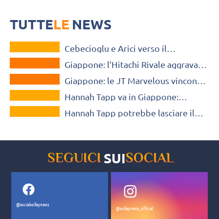
Quinta sconfitta consecutiva per la squadra di Sarina Koga, che
scivola fuori dalla zona playoff lasciando il posto alle Ageo Medics
TUTTE
LE
NEWS
VOLLEY MERCATO
Cebecioglu e Arici verso il
MONDO
Giappone. Insieme a Rosamaria?
Giappone: l’Hitachi Rivale aggrava la
MONDO
crisi delle NEC Red Rockets
Giappone: le JT Marvelous vincono
TUTTE LE NEWS
con il brivido e provano l’allungo
Hannah Tapp va in Giappone:
TUTTE LE NEWS
Flamengo di nuovo sul mercato
Hannah Tapp potrebbe lasciare il
Flamengo? Altre offerte da
Giappone e Germania
SUI
SEGUICI
SOCIAL
@socialvolleynews
@volleynews_official