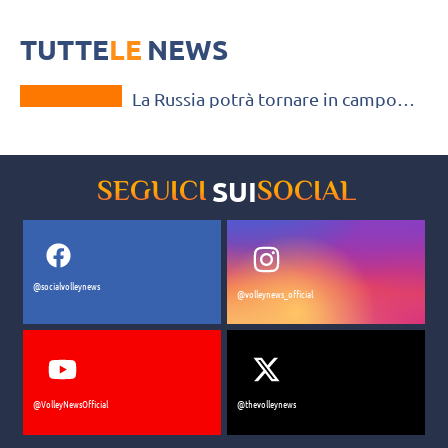
Il CIO ha dato il via libera, con una serie di condizioni, alla
partecipazione di atleti russi e bielorussi alle competizioni
TUTTE
internazionali
LE
NEWS
MONDO
La Russia potrà tornare in campo
nei Giochi Asiatici di settembre?
SUI
SEGUICI
SOCIAL
@socialvolleynews
@volleynews_official
@VolleyNewsOfficial
@thevolleynews