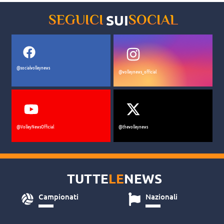
SUI
SEGUICI
SOCIAL
@socialvolleynews
@volleynews_official
@VolleyNewsOfficial
@thevolleynews
TUTTE
LE
NEWS
Campionati
Nazionali