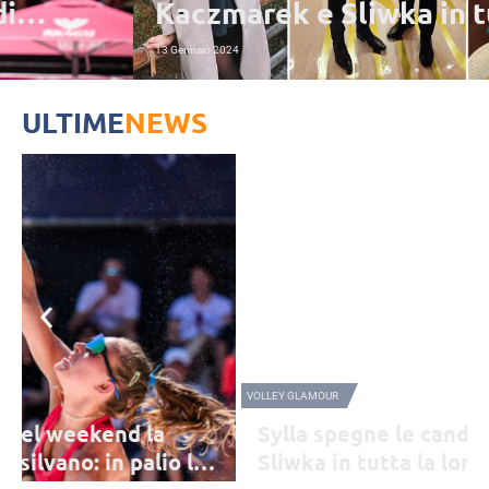
Kaczmarek e Sliwka in tutta la
loro eleganza…
13 Gennaio 2024
ULTIME
NEWS
VOLLEY GLAMOUR
Sylla spegne le candeline, Kaczmarek e
Sliwka in tutta la loro eleganza…