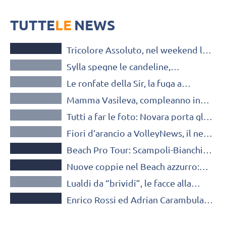
E ancora...zia Sartori, Rosamaria in gita a Kyoto, Sironi si sposa...
ecco i 10 scatti TOP della puntata n° 15 di Volley Glamour
TUTTE
LE
NEWS
BEACH VOLLEY
Tricolore Assoluto, nel weekend la
VOLLEY GLAMOUR
tappa Gold di Montesilvano: in
Sylla spegne le candeline,
palio la Coppa Italia
VOLLEY GLAMOUR
Kaczmarek e Sliwka in tutta la loro
Le ronfate della Sir, la fuga a
eleganza…
VOLLEY GLAMOUR
Barcellona di Peslac, Wolosz e
Mamma Vasileva, compleanno in
Teddi…
VOLLEY GLAMOUR
maschera per Negretti, un nuovo
Tutti a far le foto: Novara porta gli
compagno di beach per Rossi…
VOLLEY GLAMOUR
occhiali, il Fener le parrucche e…
Fiori d’arancio a VolleyNews, il new-
BEACH VOLLEY
look di Sylla, la Gabi-mania dei
Beach Pro Tour: Scampoli-Bianchin
tailandesi
BEACH VOLLEY
ai quarti. Eliminati, invece, gli
Nuove coppie nel Beach azzurro:
azzurri
VOLLEY GLAMOUR
Lupo con Rossi, Carambula ritrova
Lualdi da “brividi”, le facce alla
Ranghieri
BEACH VOLLEY
Diouf, gli smalti… di Marcon
Enrico Rossi ed Adrian Carambula
quinti a Cancun