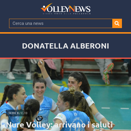
DONATELLA ALBERONI
SERIE B / C / D
Nure Volley: arrivano i saluti