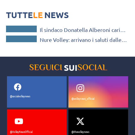
Piacentino
Nei giorni scorsi Gruppi e Alberoni, accompagnate dai presidenti
Roleri e Vincini sono andate a conoscere e salutare staff tecnico e
TUTTE
ragazze del Nure Volley
LE
NEWS
SERIE B / C / D
Il sindaco Donatella Alberoni carica
SERIE B / C / D
la Pallavolo Sangiorgio
Nure Volley: arrivano i saluti dalle
sindache di Pontenure e San
Giorgio Piacentino
SUI
SEGUICI
SOCIAL
@socialvolleynews
@volleynews_official
@VolleyNewsOfficial
@thevolleynews