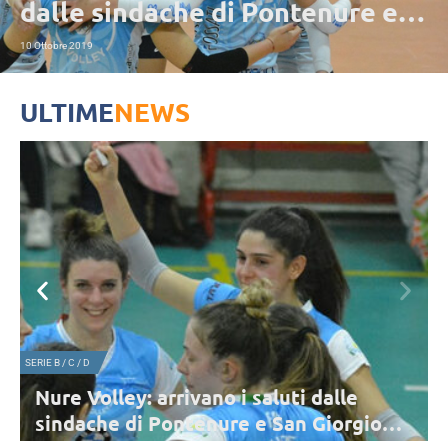
dalle sindache di Pontenure e
San Giorgio Piacentino
10 Ottobre 2019
ULTIME
NEWS
SERIE B / C / D
Nure Volley: arrivano i saluti dalle
sindache di Pontenure e San Giorgio