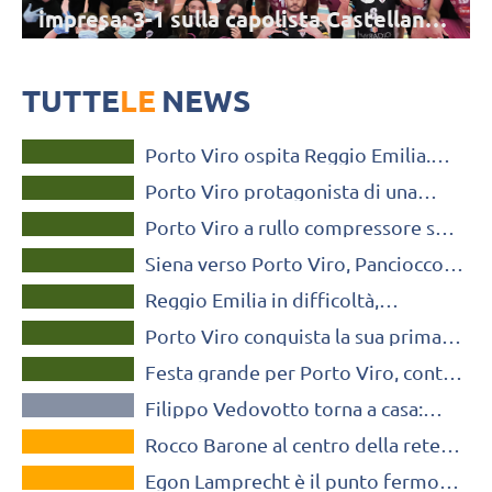
impresa: 3-1 sulla capolista Castellana
Grotte
Impresa storica per la Delta Group Porto Viro che, tra le mura
amiche, sconfigge la capolista Bcc Castellana Grotte
TUTTE
LE
NEWS
A2 MASCHILE
Porto Viro ospita Reggio Emilia.
A2 MASCHILE
Tardioli: “Abbiamo tanta fame”
Porto Viro protagonista di una
A2 MASCHILE
grande impresa: 3-1 sulla capolista
Porto Viro a rullo compressore su
Castellana Grotte
A2 MASCHILE
Siena: netto 3-0 in casa
Siena verso Porto Viro, Panciocco:
A2 MASCHILE
“E’ la squadra degli ex”
Reggio Emilia in difficoltà,
A2 MASCHILE
Mastrangelo: “Le assenze cambiano
Porto Viro conquista la sua prima
gli equilibri”
A2 MASCHILE
trasferta stagionale: 3-1 su Reggio
Festa grande per Porto Viro, contro
Emilia
A2 MASCHILE
Mondovì arriva la prima vittoria in
Filippo Vedovotto torna a casa:
A2
VOLLEY MERCATO
“Dopo tanti anni, ne avevo
Rocco Barone al centro della rete
bisogno”
VOLLEY MERCATO
per Porto Viro
Egon Lamprecht è il punto fermo