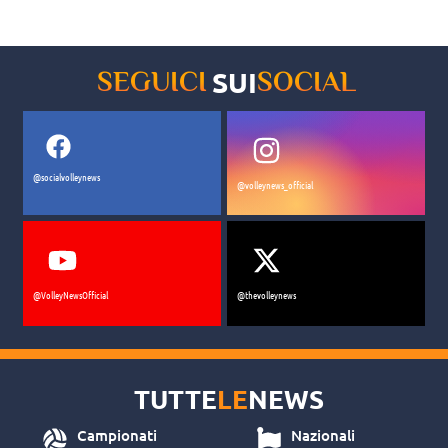
del Delta Volley Porto Viro
SUI
SEGUICI
SOCIAL
@socialvolleynews
@volleynews_official
@VolleyNewsOfficial
@thevolleynews
TUTTE
LE
NEWS
Campionati
Nazionali